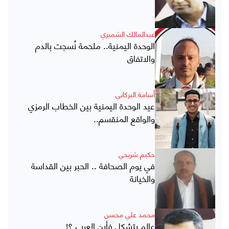
عبدالمالك الشميري
الوحدة اليمنية.. ملحمة نُسجت بالدم
والاتفاق
أسامة البركاني
عيد الوحدة اليمنية بين الخطاب الرمزي
والواقع المنقسم..
حكيم شريحي
في يوم الصحافة .. الحبر بين القداسة
والخيانة
محمد علي محسن
عالم يتشكل فأين العرب ؟!