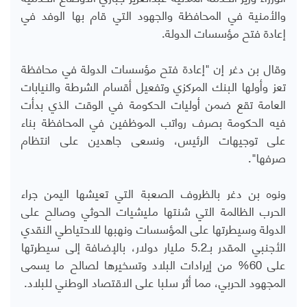
والأمنية في المحافظة والجهود التي قام بها الوفد في
إعادة فتح مؤسسات الدولة.
وقال بن دغر إن "إعادة فتح مؤسسات الدولة في محافظة
تعز وأولها البنك المركزي وتفعيل أقسام الشرطة والنيابات
العامة تقع ضمن أوليات الحكومة في الوقت الذي بدأت
فيه الحكومة بصرف رواتب الموظفين في المحافظة بناء
على توجيهات الرئيس، ونسعى جاهدين على انتظام
صرفها".
ونوه بن دغر بالظروف الصعبة التي تعيشها اليمن جراء
الحرب الظالمة التي شنتها مليشيات الحوثي وصالح على
الدولة وسيطرتها على المؤسسات ونهبها للاحتياطي النقدي
الأجنبي المقدر بـ5.2 مليار دولار، بالإضافة إلى سيطرتها
على 60
%
من إيرادات البلاد وتسخيرها لصالح ما يسمى
المجهود الحربي، مما أثر سلبا على الاقتصاد الوطني للبلاد.