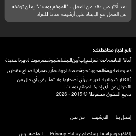
باحثون من اليمن يدخلون سباق أبحاث ألزهايمر بدراسة
واعدة منشورة عالميا (ترجمة)
تابع أخبار محافظتك:
أمانة العاصمة
عدن
تعز
لحج
إب
أبين
البيضاء
شبوة
حضرموت
المهرة
الحديدة
ذمار
صنعاء
ريمة
المحويت
حجة
صعدة
الجوف
مأرب
عمران
الضالع
سقطرى
[ الكتابات والآراء تعبر عن رأي أصحابها ولا تمثل في أي حال من
الأحوال عن رأي إدارة الموقع بوست ]
جميع الحقوق محفوظة © 2015 - 2026
إتصل بنا
الأرشيف
من نحن
إتفاقية وسياسة الإستخدام Privacy Policy
المنصة برس