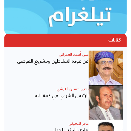
كتابات
علي أحمد العمراني
عن عودة السلاطين ومشروع الفوضى
يحيى حسين العرشي
الرئيس الشرعي في ذمة الله
عامر الدميني
هادي المثير للجدل