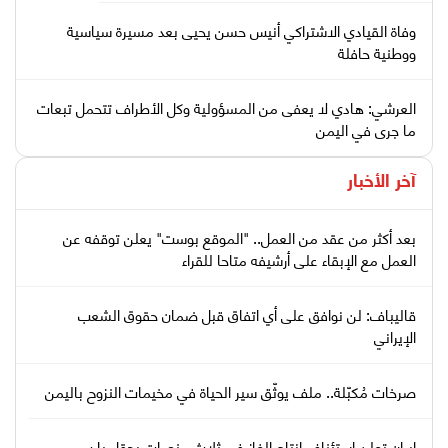
وفاة القيادي الاشتراكي أنيس حسن يحيى بعد مسيرة سياسية
ووطنية حافلة
العرشي: هادي لا يعفى من المسؤولية وكل الأطراف تتحمل تبعات
ما جرى في اليمن
آخر الأخبار
بعد أكثر من عقد من العمل.. "الموقع بوست" يعلن توقفه عن
العمل مع الإبقاء على أرشيفه متاحا للقراء
قاليباف: لن نوافق على أي اتفاق قبل ضمان حقوق الشعب
الإيراني
صرخات مُكبّلة.. ملف يوثّق سير الحياة في مخيمات النزوح باليمن
إيران تعلن استئناف إنتاج الغاز في ثلاث منصات بحقل بارس