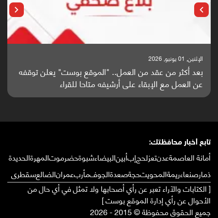
الإثنين, 25 مايو, 2026
باحثون من اليمن يدخلون سباق أبحاث ألزهايمر بدراسة
واعدة منشورة عالميا (ترجمة)
تابع أخبار محافظتك:
أمانة العاصمة
عدن
تعز
لحج
إب
أبين
البيضاء
شبوة
حضرموت
المهرة
الحديدة
ذمار
صنعاء
ريمة
المحويت
حجة
صعدة
الجوف
مأرب
عمران
الضالع
سقطرى
[ الكتابات والآراء تعبر عن رأي أصحابها ولا تمثل في أي حال من
الأحوال عن رأي إدارة الموقع بوست ]
جميع الحقوق محفوظة © 2015 - 2026