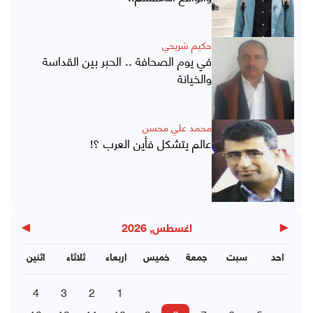
حكيم شريحي
في يوم الصحافة .. الحبر بين القداسة
والخيانة
محمد علي محسن
عالم يتشكل فأين العرب ؟!
▶
◀
اغسطس, 2026
احد
سبت
جمعة
خميس
اربعاء
ثلاثاء
اثنين
4
3
2
1