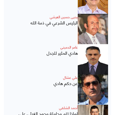
يحيى حسين العرشي
الرئيس الشرعي في ذمة الله
عامر الدميني
هادي المثير للجدل
علي عشال
عن حكم هادي
أحمد الشلفي
لماذا تتم مجاملة محمد الغيثي على