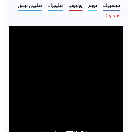
فيسبوك
تويتر
يوتيوب
تيليجرام
تطبيق نبض
- فيديو :