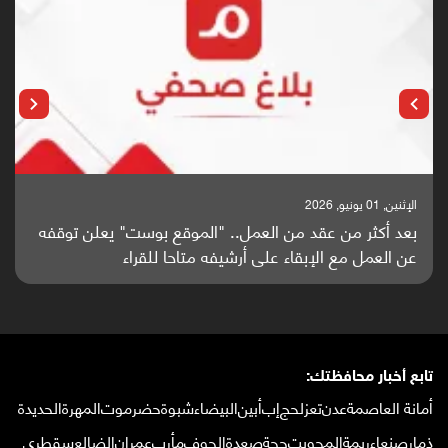
الإثنين, 25 مايو, 2026
باحثون من اليمن يدخلون سباق أبحاث ألزهايمر بدراسة
واعدة منشورة عالميا (ترجمة)
تابع أخبار محافظتك:
أمانة العاصمة
عدن
تعز
لحج
إب
أبين
البيضاء
شبوة
حضرموت
المهرة
الحديدة
ذمار
صنعاء
ريمة
المحويت
حجة
صعدة
الجوف
مأرب
عمران
الضالع
سقطرى