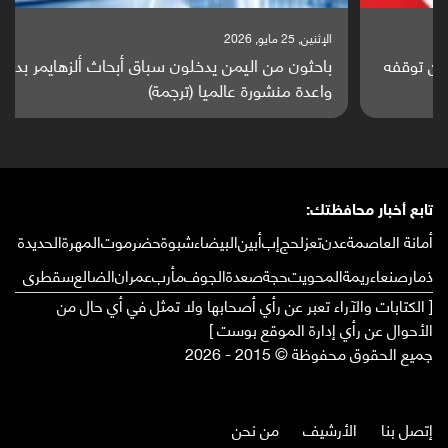
الإثنين, 25 مايو, 2026
باحثون من اليمن يدخلون سباق أبحاث ألزهايمر بدراسة
واعدة منشورة عالميا (ترجمة)
تابع أخبار محافظتك:
أمانة العاصمة
عدن
تعز
لحج
إب
أبين
البيضاء
شبوة
حضرموت
المهرة
الحديدة
ذمار
صنعاء
ريمة
المحويت
حجة
صعدة
الجوف
مأرب
عمران
الضالع
سقطرى
[ الكتابات والآراء تعبر عن رأي أصحابها ولا تمثل في أي حال من
الأحوال عن رأي إدارة الموقع بوست ]
جميع الحقوق محفوظة © 2015 - 2026
إتصل بنا
الأرشيف
من نحن