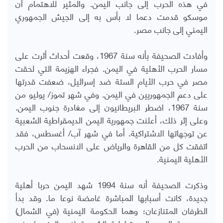
في هذه الحرب إلى جانب اليمن. والمثير للاهتمام أن
موسكو قدمت دعما لا بأس به إلى الجيش الجمهوري
اليمني إلى جانب مصر.
وأفادت الصحيفة بأنه سنة 1967، وقعت أحداث أثرت على
مسار الحرب الأهلية في اليمن. فجراء الهزيمة التي لحقت
مصر في حرب الأيام الستة ضد إسرائيل، ضعفت قدرتها
على دعم الجمهوريين في اليمن. وفي شهر تموز/ يوليو من
سنة 1967، اضطر البريطانيون إلى مغادرة جنوب اليمن.
وعلى إثر ذلك، أعلنت جمهورية اليمن الديمقراطية الشعبية
عن توجهاتها الاشتراكية. أما في شهر آب/ أغسطس، فقد
اتفقت كل من القاهرة والرياض على الانسحاب من الحرب
الأهلية اليمنية.
وذكرت الصحيفة أنه سنة 1994 شهد اليمن حربا أهلية
جديدة، كانت أسبابها المباشرة غامضة نوعا ما. وقد بدأ
الطرفان المتنازعان؛ وهما الحكومة اليمنية (في الشمال)
وجمهورية اليمن الديمقراطية الشعبية (في الجنوب)، في