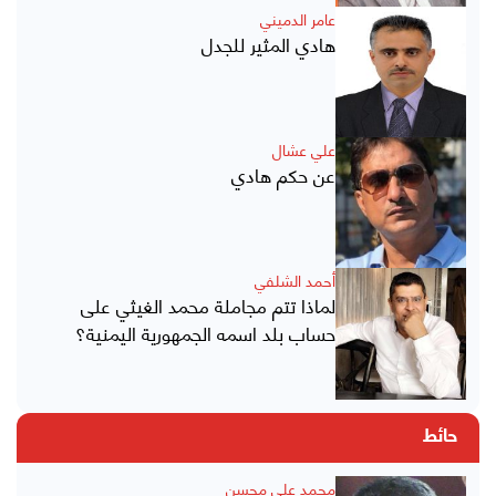
عامر الدميني
هادي المثير للجدل
علي عشال
عن حكم هادي
أحمد الشلفي
لماذا تتم مجاملة محمد الغيثي على
حساب بلد اسمه الجمهورية اليمنية؟
حائط
محمد علي محسن