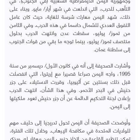
التأهب للحرب، التي اندلعت في شهر أيار/ مايو. وبناء على
ذلك، شهد اليمن معارك شرسة للغاية، حيث كان عامل
التفوق العددي للشمال حاسما في هذه الحرب. وفي الثامن
من تموز/ يوليو، سقطت عدن وانتهت الحرب بحلول
منتصف تموز/ يوليو، بينما توجه ما بقي من قوات الجنوب
إلى سلطنة عمان.
وأشارت الصحيفة إلى أنه في كانون الأول/ ديسمبر من سنة
1995، واجه اليمن صراعا قصيرا مع إريتريا، التي انفصلت
قبل ذلك بسنتين عن أثيوبيا، وقررت الاستيلاء على جزر
حنيش في البحر الأحمر. وفي هذا الشأن، انتهت الحرب
بإعلان لجنة التحكيم الدائمة عن أن جزر حنيش تعود ملكيتها
إلى اليمن.
وأوضحت الصحيفة أن اليمن تحول تدريجيا إلى حليف مهم
للولايات المتحدة في مكافحة الإرهاب. وخلال تلك الفترة،
تمكن تنظيم القاعدة من اتخاذ جنوب اليمن معقلا له. ويذكر