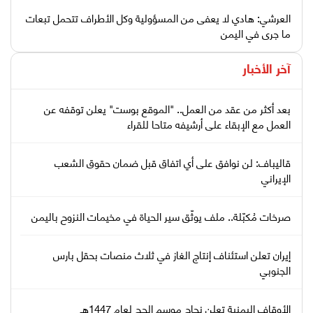
العرشي: هادي لا يعفى من المسؤولية وكل الأطراف تتحمل تبعات
ما جرى في اليمن
آخر الأخبار
بعد أكثر من عقد من العمل.. "الموقع بوست" يعلن توقفه عن
العمل مع الإبقاء على أرشيفه متاحا للقراء
قاليباف: لن نوافق على أي اتفاق قبل ضمان حقوق الشعب
الإيراني
صرخات مُكبّلة.. ملف يوثّق سير الحياة في مخيمات النزوح باليمن
إيران تعلن استئناف إنتاج الغاز في ثلاث منصات بحقل بارس
الجنوبي
الأوقاف اليمنية تعلن نجاح موسم الحج لعام 1447هـ