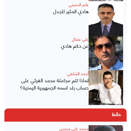
عامر الدميني
هادي المثير للجدل
علي عشال
عن حكم هادي
أحمد الشلفي
لماذا تتم مجاملة محمد الغيثي على
حساب بلد اسمه الجمهورية اليمنية؟
حائط
محمد علي محسن