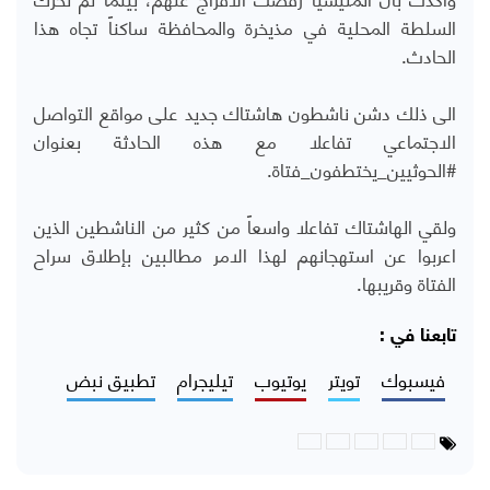
السلطة المحلية في مذيخرة والمحافظة ساكناً تجاه هذا
الحادث.
الى ذلك دشن ناشطون هاشتاك جديد على مواقع التواصل
الاجتماعي تفاعلا مع هذه الحادثة بعنوان
#الحوثيين_يختطفون_فتاة.
ولقي الهاشتاك تفاعلا واسعاً من كثير من الناشطين الذين
اعربوا عن استهجانهم لهذا الامر مطالبين بإطلاق سراح
الفتاة وقريبها.
تابعنا في :
فيسبوك
تويتر
يوتيوب
تيليجرام
تطبيق نبض