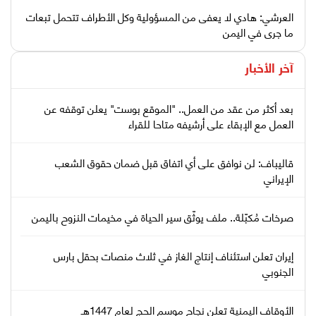
العرشي: هادي لا يعفى من المسؤولية وكل الأطراف تتحمل تبعات
ما جرى في اليمن
آخر الأخبار
بعد أكثر من عقد من العمل.. "الموقع بوست" يعلن توقفه عن
العمل مع الإبقاء على أرشيفه متاحا للقراء
قاليباف: لن نوافق على أي اتفاق قبل ضمان حقوق الشعب
الإيراني
صرخات مُكبّلة.. ملف يوثّق سير الحياة في مخيمات النزوح باليمن
إيران تعلن استئناف إنتاج الغاز في ثلاث منصات بحقل بارس
الجنوبي
الأوقاف اليمنية تعلن نجاح موسم الحج لعام 1447هـ