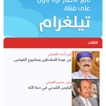
كتابات
علي أحمد العمراني
عن عودة السلاطين ومشروع الفوضى
يحيى حسين العرشي
الرئيس الشرعي في ذمة الله