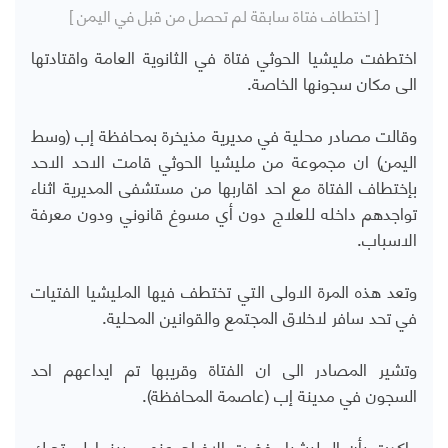
[ اختطاف فتاة سابقة لم تحصل من قبل في اليمن ]
اختطفت مليشيا الحوثي فتاة في الثانوية العامة واقتادتها
الى مكان سجونها الخاصة.
وقالت مصادر محلية في مديرية مذيخرة بمحافظة إب (وسط
اليمن) ان مجموعة من مليشيا الحوثي قامت الاحد الاحد
بإختطاف الفتاة مع احد اقاربها من مستشفى المديرية اثناء
تواجدهم داخله للعلاج دون أي مسوغ قانوني ودون معرفة
الاسباب.
وتعد هذه المرة الاولى التي تختطف فيها المليشيا الفتيات
في تحد سافر لاخلاق المجتمع والقوانين المحلية.
وتشير المصادر الى ان الفتاة وقريبها تم ايداعهم احد
السجون في مدينة إب (عاصمة المحافظة).
واكدت بأن المليشيا رفضت الافراج عنهم، بينما لم تحرك