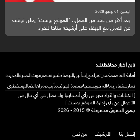
الإثنين, 25 مايو, 2026
باحثون من اليمن يدخلون سباق أبحاث ألزهايمر بدراسة
واعدة منشورة عالميا (ترجمة)
تابع أخبار محافظتك:
أمانة العاصمة
عدن
تعز
لحج
إب
أبين
البيضاء
شبوة
حضرموت
المهرة
الحديدة
ذمار
صنعاء
ريمة
المحويت
حجة
صعدة
الجوف
مأرب
عمران
الضالع
سقطرى
[ الكتابات والآراء تعبر عن رأي أصحابها ولا تمثل في أي حال من
الأحوال عن رأي إدارة الموقع بوست ]
جميع الحقوق محفوظة © 2015 - 2026
إتصل بنا
الأرشيف
من نحن