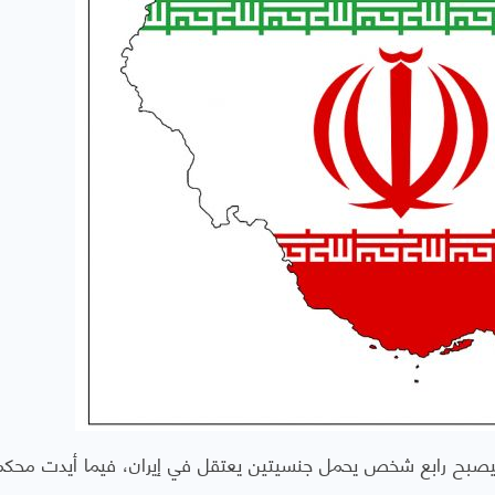
كياً، ليصبح رابع شخص يحمل جنسيتين يعتقل في إيران، فيما أيدت محك