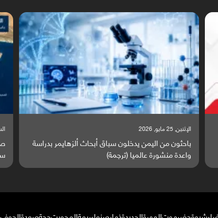
السبت, 23 مايو, 2026
ا
ة
صراع دولي يتصاعد قرب اليمن والبحر الأحمر يتحول إلى
ت
ساحة مواجهة عالمية (ترجمة)
و
ضاء
شبوة
حضرموت
المهرة
الحديدة
ذمار
صنعاء
ريمة
المحويت
حجة
صعدة
الجوف
م