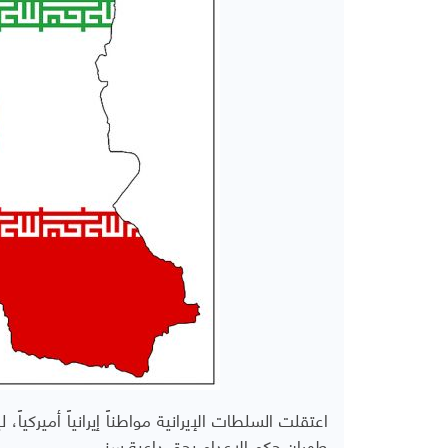
اعتقلت السلطات الإيرانية مواطناً إيرانياً أمير
طهران حكم الإعدام بحق داعية سني.