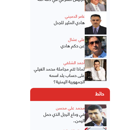
عامر الدميني
هادي المثير للجدل
علي عشال
عن حكم هادي
أحمد الشلفي
لماذا تتم مجاملة محمد الغيثي
على حساب بلد اسمه
الجمهورية اليمنية؟
حائط
محمد علي محسن
في وداع الرجل الذي حمل
اليمن..