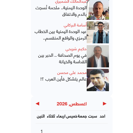
عبدالمالك الشميري
الوحدة اليمنية.. ملحمة نُسجت
بالدم والاتفاق
أسامة البركاني
عيد الوحدة اليمنية بين الخطاب
الرمزي والواقع المنقسم..
حكيم شريحي
في يوم الصحافة .. الحبر بين
القداسة والخيانة
محمد علي محسن
عالم يتشكل فأين العرب ؟!
▶
◀
اغسطس, 2026
احد
سبت
جمعة
خميس
اربعاء
ثلاثاء
اثنين
1