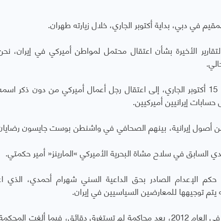
يم في دبي، بداية أكتوبر الجاري، خلال زيارته طهران.
تقارير الأخيرة بشأن اعتقال محتمل لمواطن أميركي في إيران، نحن 
الي.
وكان موقع إيران واير الإخباري الالكتروني أشار في 15 أكتوبر الجاري، إلى اعتقال رجل أعمال أميركي من دون ذكر
حسابات إيرانيين أميركيين.
ن من أصول إيرانية، بينهم الصحافي في واشنطن بوست جايسون رضايان
ي السابق في سلاح مشاة البحرية الأميركي »المارينز« أمير حكمتي.
حكم الإعدام الصادر بحق الداعية السني شهرام أحمدي، الذي اع
وأصدرت محكمة الثورة حكماً بالإعدام بحق أحمدي في العام 2012، بعد محاكمة لم تستغرق دقائق، فيما ألغت الم