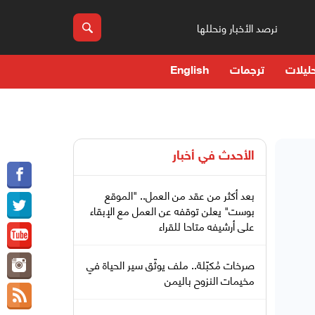
نرصد الأخبار ونحللها
ليلات
ترجمات
English
الأحدث في
أخبار
بعد أكثر من عقد من العمل.. "الموقع
بوست" يعلن توقفه عن العمل مع الإبقاء
على أرشيفه متاحا للقراء
صرخات مُكبّلة.. ملف يوثّق سير الحياة في
مخيمات النزوح باليمن