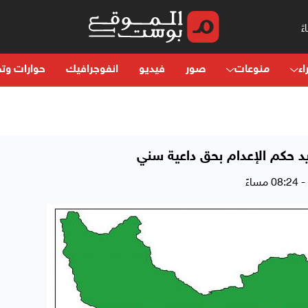
اء
منوعات
صور
فيديو
انفوجرافيك
حوارات وتح
تؤيد حكم الإعدام بحق داعية سني