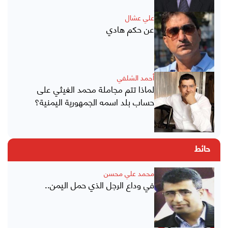
علي عشال
عن حكم هادي
أحمد الشلفي
لماذا تتم مجاملة محمد الغيثي على
حساب بلد اسمه الجمهورية اليمنية؟
حائط
محمد علي محسن
في وداع الرجل الذي حمل اليمن..