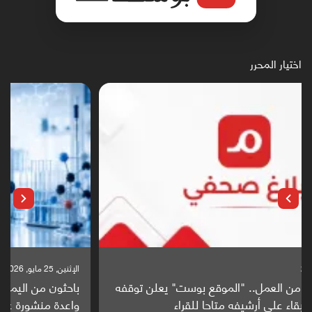
اختيار المحرر
الإثنين, 25 مايو, 2026
باحثون من اليمن يدخلون سباق أبحاث ألزهايمر بدراسة
واعدة منشورة عالميا (ترجمة)