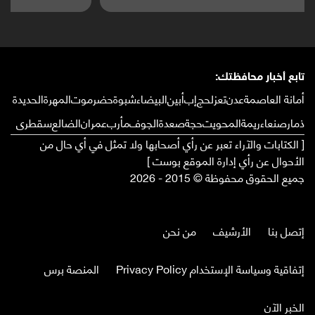
تابع أخبار محافظتك:
أمانة العاصمة
عدن
تعز
لحج
إب
أبين
البيضاء
شبوة
حضرموت
المهرة
الحديدة
ذمار
صنعاء
ريمة
المحويت
حجة
صعدة
الجوف
مأرب
عمران
الضالع
سقطرى
[ الكتابات والآراء تعبر عن رأي أصحابها ولا تمثل في أي حال من
الأحوال عن رأي إدارة الموقع بوست ]
جميع الحقوق محفوظة © 2015 - 2026
إتصل بنا
الأرشيف
من نحن
إتفاقية وسياسة الإستخدام Privacy Policy
المنصة برس
الخبر الآن