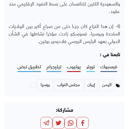
والسعودية اللتين تتنافسان على بسط النفوذ الإقليمي منذ
عقود.
6- إن هذا النزاع كان جزءا حتى من صراع أكبر بين الولايات
المتحدة وروسيا، فموسكو زادت مؤخرا نشاطها في الشأن
الدولي بعهد الرئيس الروسي فلاديمير بوتين.
تابعنا في :
فيسبوك
تويتر
يوتيوب
تيليجرام
تطبيق نبض
اليمن
إيران
مجلس النواب
روسيا
مشاركة: