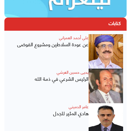
كتابات
علي أحمد العمراني
عن عودة السلاطين ومشروع الفوضى
يحيى حسين العرشي
الرئيس الشرعي في ذمة الله
عامر الدميني
هادي المثير للجدل