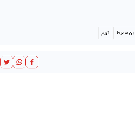
 بن سميط
تريم