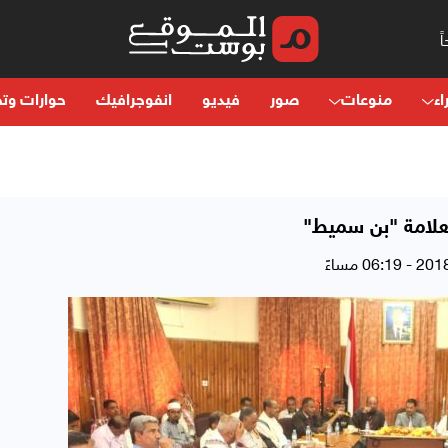
اء
منوعات
صور
فيديو
انفوجرافيك
حوارات وتح
علامة "بن سميط"