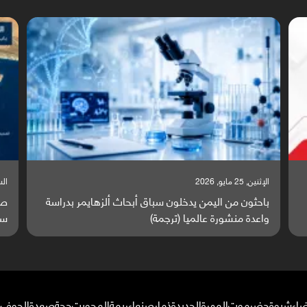
السبت, 23 مايو, 2026
السب
صراع دولي يتصاعد قرب اليمن والبحر الأحمر يتحول إلى
تق
ساحة مواجهة عالمية (ترجمة)
وا
ضاء
شبوة
حضرموت
المهرة
الحديدة
ذمار
صنعاء
ريمة
المحويت
حجة
صعدة
الجوف
م