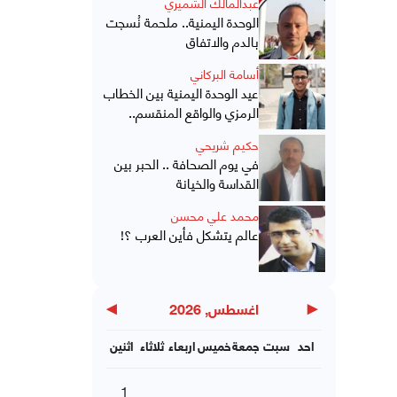
عبدالمالك الشميري
الوحدة اليمنية.. ملحمة نُسجت
بالدم والاتفاق
أسامة البركاني
عيد الوحدة اليمنية بين الخطاب
الرمزي والواقع المنقسم..
حكيم شريحي
في يوم الصحافة .. الحبر بين
القداسة والخيانة
محمد علي محسن
عالم يتشكل فأين العرب ؟!
▶
◀
اغسطس, 2026
احد
سبت
جمعة
خميس
اربعاء
ثلاثاء
اثنين
1