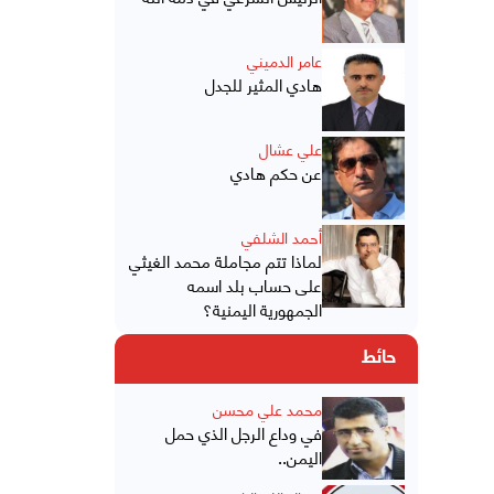
عامر الدميني
هادي المثير للجدل
علي عشال
عن حكم هادي
أحمد الشلفي
لماذا تتم مجاملة محمد الغيثي
على حساب بلد اسمه
الجمهورية اليمنية؟
حائط
محمد علي محسن
في وداع الرجل الذي حمل
اليمن..