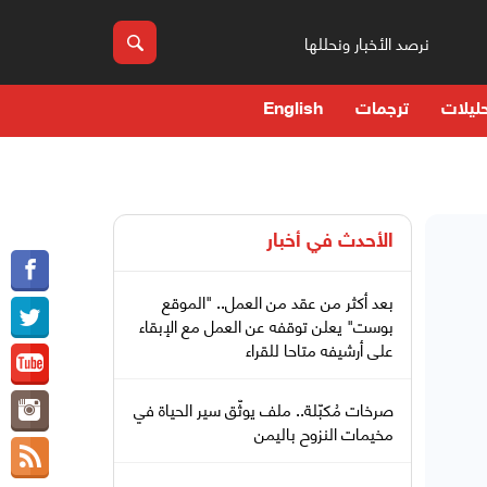
نرصد الأخبار ونحللها
ليلات
ترجمات
English
الأحدث في
أخبار
بعد أكثر من عقد من العمل.. "الموقع
بوست" يعلن توقفه عن العمل مع الإبقاء
على أرشيفه متاحا للقراء
صرخات مُكبّلة.. ملف يوثّق سير الحياة في
مخيمات النزوح باليمن