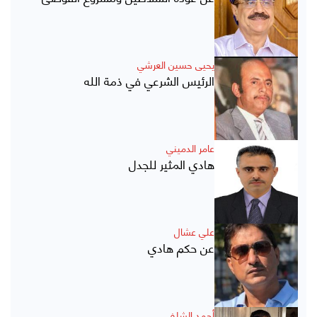
يحيى حسين العرشي
الرئيس الشرعي في ذمة الله
عامر الدميني
هادي المثير للجدل
علي عشال
عن حكم هادي
أحمد الشلفي