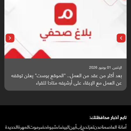
الإثنين, 25 مايو, 2026
باحثون من اليمن يدخلون سباق أبحاث ألزهايمر بدراسة
واعدة منشورة عالميا (ترجمة)
تابع أخبار محافظتك:
أمانة العاصمة
عدن
تعز
لحج
إب
أبين
البيضاء
شبوة
حضرموت
المهرة
الحديدة