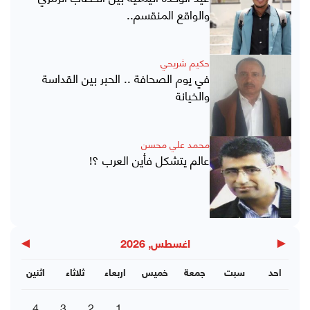
والواقع المنقسم..
حكيم شريحي
في يوم الصحافة .. الحبر بين القداسة
والخيانة
محمد علي محسن
عالم يتشكل فأين العرب ؟!
▶
◀
اغسطس, 2026
احد
سبت
جمعة
خميس
اربعاء
ثلاثاء
اثنين
4
3
2
1