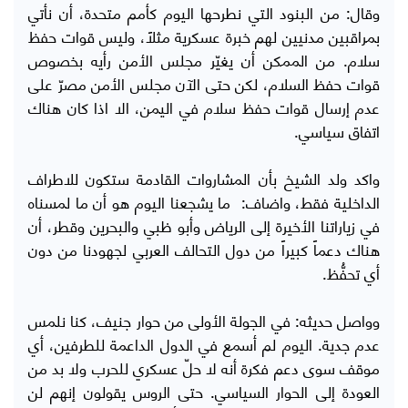
وقال: من البنود التي نطرحها اليوم كأمم متحدة، أن نأتي
بمراقبين مدنيين لهم خبرة عسكرية مثلاً، وليس قوات حفظ
سلام. من الممكن أن يغيّر مجلس الأمن رأيه بخصوص
قوات حفظ السلام، لكن حتى الآن مجلس الأمن مصرّ على
عدم إرسال قوات حفظ سلام في اليمن، الا اذا كان هناك
اتفاق سياسي.
واكد ولد الشيخ بأن المشاروات القادمة ستكون للاطراف
الداخلية فقط، واضاف: ما يشجعنا اليوم هو أن ما لمسناه
في زياراتنا الأخيرة إلى الرياض وأبو ظبي والبحرين وقطر، أن
هناك دعماً كبيراً من دول التحالف العربي لجهودنا من دون
أي تحفُّظ.
وواصل حديثه: في الجولة الأولى من حوار جنيف، كنا نلمس
عدم جدية. اليوم لم أسمع في الدول الداعمة للطرفين، أي
موقف سوى دعم فكرة أنه لا حلّ عسكري للحرب ولا بد من
العودة إلى الحوار السياسي. حتى الروس يقولون إنهم لن