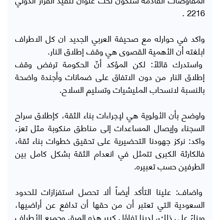
2216 .
واكد في حوارله مع صحيفة العربي الجديد ان كل الاطراف
ابلغته أن الأهمية القصوى هي وقف إطلاق النار.
واستدرك قائلاً: لكن المؤكد أنّ الحكومة ترفض وقف
إطلاق النار من دون الاتفاق على ضمانات وأجندة واضحة
بالنسبة لانسحاب المليشيات وتسليم السلاح.
واوضح بأن الأولوية هي لإجراءات بناء الثقة، كإطلاق سراح
السجناء وإيصال المساعدات إلى مناطق منكوبة مثل تعز،
واكد: نركز جهودنا التحضيرية على تحقيق خطوات بناء ثقة،
فالكارثة الكبرى تتمثل في انعدام الثقة بشكل كامل بين
الطرفين حسب تعبيره.
واضاف: علينا التأكد أيضاً ألا تحصل استفزازات للحدود
السعودية التي تعتبر أن من حقها أن تدافع عن أراضيها،
وبناءً على ذلك، لدينا تفاؤل كبير هذه المرة، وجميع الأطراف