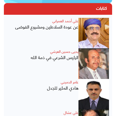
كتابات
علي أحمد العمراني
عن عودة السلاطين ومشروع الفوضى
يحيى حسين العرشي
الرئيس الشرعي في ذمة الله
عامر الدميني
هادي المثير للجدل
علي عشال