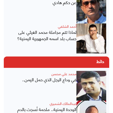
عن حكم هادي
أحمد الشلفي
لماذا تتم مجاملة محمد الغيثي على
حساب بلد اسمه الجمهورية اليمنية؟
حائط
محمد علي محسن
في وداع الرجل الذي حمل اليمن..
عبدالمالك الشميري
الوحدة اليمنية.. ملحمة نُسجت بالدم