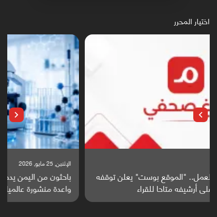
اختيار المحرر
الإثنين, 25 مايو, 2026
باحثون من اليمن يدخلون سباق أبحاث ألزهايمر بدراسة
واعدة منشورة عالميا (ترجمة)