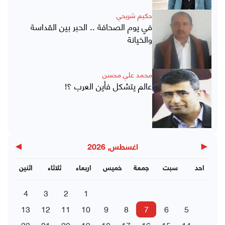
حكيم شريحي
في يوم الصحافة .. الحبر بين القداسة
والخيانة
محمد علي محسن
عالم يتشكل فأين العرب ؟!
▶
◀
اغسطس, 2026
احد
سبت
جمعة
خميس
اربعاء
ثلاثاء
اثنين
4
3
2
1
13
12
11
10
9
8
7
6
5
22
21
20
19
18
17
16
15
14