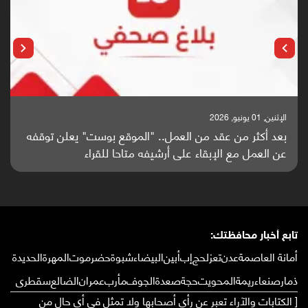
الإثنين, 25 مايو, 2026
باحثون من اليمن يدخلون سباق أبحاث ألزهايمر بدراسة
واعدة منشورة عالميا (ترجمة)
تابع أخبار محافظتك:
أمانة العاصمة
عدن
تعز
لحج
إب
أبين
البيضاء
شبوة
حضرموت
المهرة
الحديدة
ذمار
صنعاء
ريمة
المحويت
حجة
صعدة
الجوف
مأرب
عمران
الضالع
سقطرى
[ الكتابات والآراء تعبر عن رأي أصحابها ولا تمثل في أي حال من