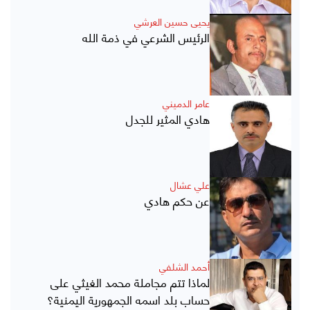
يحيى حسين العرشي
الرئيس الشرعي في ذمة الله
عامر الدميني
هادي المثير للجدل
علي عشال
عن حكم هادي
أحمد الشلفي
لماذا تتم مجاملة محمد الغيثي على
حساب بلد اسمه الجمهورية اليمنية؟