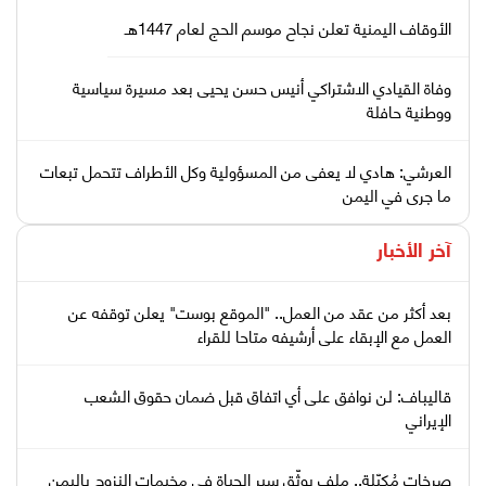
الأوقاف اليمنية تعلن نجاح موسم الحج لعام 1447هـ
وفاة القيادي الاشتراكي أنيس حسن يحيى بعد مسيرة سياسية
ووطنية حافلة
العرشي: هادي لا يعفى من المسؤولية وكل الأطراف تتحمل تبعات
ما جرى في اليمن
آخر الأخبار
بعد أكثر من عقد من العمل.. "الموقع بوست" يعلن توقفه عن
العمل مع الإبقاء على أرشيفه متاحا للقراء
قاليباف: لن نوافق على أي اتفاق قبل ضمان حقوق الشعب
الإيراني
صرخات مُكبّلة.. ملف يوثّق سير الحياة في مخيمات النزوح باليمن