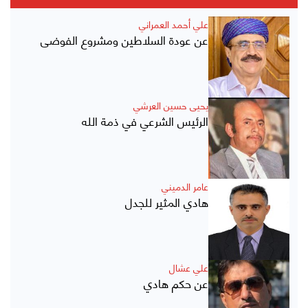
علي أحمد العمراني
عن عودة السلاطين ومشروع الفوضى
يحيى حسين العرشي
الرئيس الشرعي في ذمة الله
عامر الدميني
هادي المثير للجدل
علي عشال
عن حكم هادي