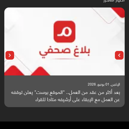
الإثنين, 25 مايو, 2026
باحثون من اليمن يدخلون سباق أبحاث ألزهايمر بدراسة
واعدة منشورة عالميا (ترجمة)