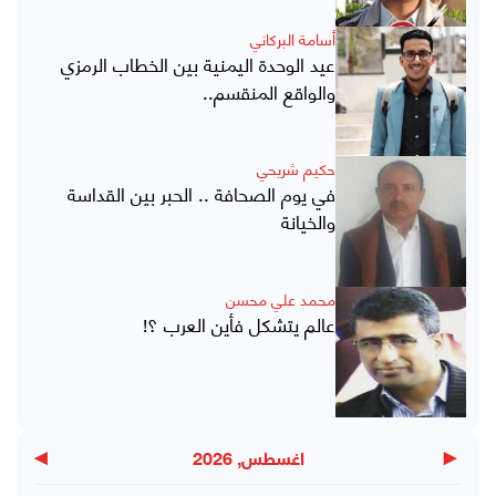
أسامة البركاني
عيد الوحدة اليمنية بين الخطاب الرمزي
والواقع المنقسم..
حكيم شريحي
في يوم الصحافة .. الحبر بين القداسة
والخيانة
محمد علي محسن
عالم يتشكل فأين العرب ؟!
▶
◀
اغسطس, 2026