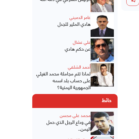
عامر الدميني
هادي المثير للجدل
علي عشال
عن حكم هادي
أحمد الشلفي
لماذا تتم مجاملة محمد الغيثي
على حساب بلد اسمه
الجمهورية اليمنية؟
حائط
محمد علي محسن
في وداع الرجل الذي حمل
اليمن..