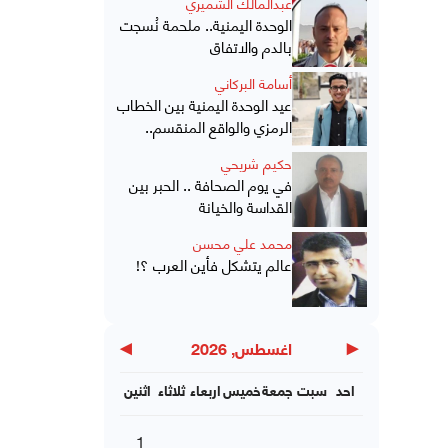
عبدالمالك الشميري
الوحدة اليمنية.. ملحمة نُسجت
بالدم والاتفاق
أسامة البركاني
عيد الوحدة اليمنية بين الخطاب
الرمزي والواقع المنقسم..
حكيم شريحي
في يوم الصحافة .. الحبر بين
القداسة والخيانة
محمد علي محسن
عالم يتشكل فأين العرب ؟!
▶
◀
اغسطس, 2026
احد
سبت
جمعة
خميس
اربعاء
ثلاثاء
اثنين
1