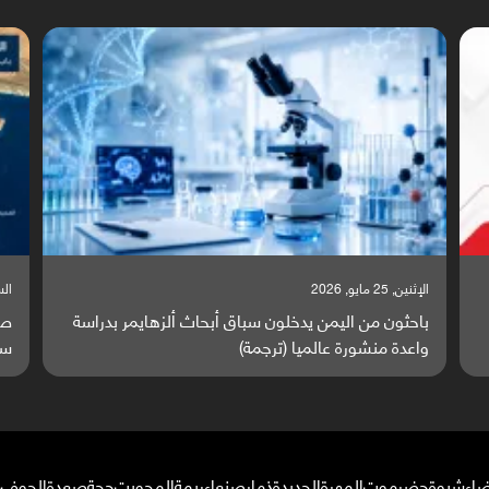
السبت, 23 مايو, 2026
السبت,
صراع دولي يتصاعد قرب اليمن والبحر الأحمر يتحول إلى
تق
ساحة مواجهة عالمية (ترجمة)
وا
ضاء
شبوة
حضرموت
المهرة
الحديدة
ذمار
صنعاء
ريمة
المحويت
حجة
صعدة
الجوف
م