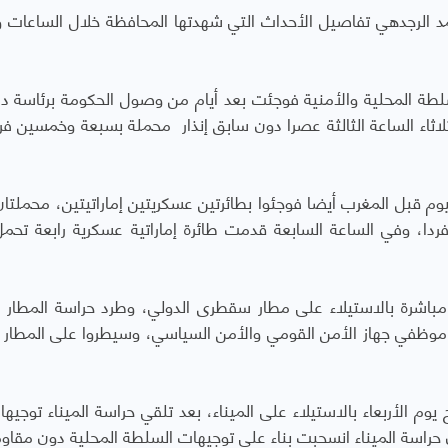
لرجدهي تفاصيل الأحداث التي شهدتها المحافظة خلال الساعات وا
طة المحلية والأمنية فوجئت بعد أيام من وصول الحكومة برئاسة د.
ثلاثاء الساعة الثالثة عصرا دون سابق إنذار محملة بسبعة وخمسين فر
 قبل المغرب أيضا فوجئوا بطائرتين عسكريتين إماراتيتين، محملتان
 الدبابات والجنود الإماراتيين يقدر عددهم 80 فردا، وفي الساعة السابعة قدمت طائرة إماراتية عسكرية رابعة
مباشرة بالاستيلاء على مطار سقطرى الدولي، وطرد حراسة المطار ال
د موظفي جهاز الأمن القومي والأمن السياسي، وسيطروا على المطار
يوم الأربعاء بالاستيلاء على الميناء، بعد تلقي حراسة الميناء توجيه
 حراسة الميناء انسحبت بناء على توجيهات السلطة المحلية دون مقاوم