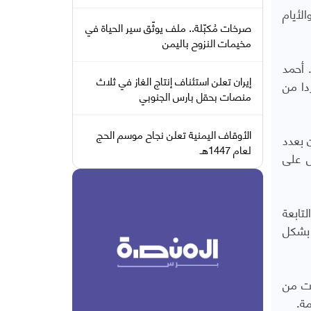
لأيام
صرخات مُكبّلة.. ملف يوثّق سير الحياة في
مخيمات النزوح باليمن
 أحمد
إيران تعلن استئناف إنتاج الغاز في ثلاث
دا من
منصات بحقل بارس الجنوبي
الأوقاف اليمنية تعلن نجاح موسم الحج
 بعدد
لعام 1447هـ
 تحمل على
تابعة
 بشكل
ات من
ة.