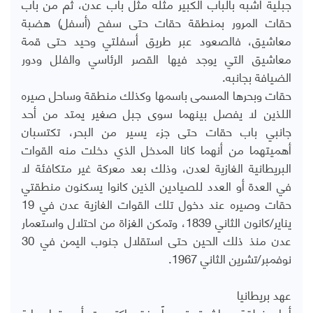
جبلية أشبه بالباب الكبير مثله مثل باب عدن، ثم من باب
حقات المرور بمنطقة حقات حتى سفح (أسفل) هضبة
معاشيق، فالصعود عبر طريق أسفلتي وحيد حتى قمة
معاشيق التي يوجد فيها القصر الرئاسي والفلل ودور
الضيافة بجانبه.
حقات وبحرها المسمى باسمها وكذلك منطقة وساحل صيره
اللذين لا يفصل بينهما سوى جبل صغير يمتد من أحد
جانبي باب حقات حتى جزء يسير من البحر، تكتسبان
أهميتهما من أنهما كانا المدخل الذي دخلت منه القوات
البريطانية الغازية لعدن، وذلك بعد معركة غير متكافئة لا
في العدة أو العدد للصيادين الذين كانوا يسكنون منطقتي
حقات وصيره عند دخول تلك القوات الغازية عدن في 19
يناير/‏‏‏كانون الثاني 1839، وتمكن الغزاة من احتلال واستعمار
عدن منذ ذلك الحين حتى استقلال جنوب اليمن في 30
نوفمبر/‏‏‏تشرين الثاني 1967.
عهد بريطانيا
أما منطقة معاشيق تحديداً، فقد اكتسبت أهميتها بداية