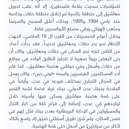
للمؤتمرات سميت بقاعة فلسطين)، إلا أنه عقب تحويل
معاشيق إلى منطقة رئاسية تم إغلاق منطقة حقات وخاصة
منذ عامي 1994 و1995، وبذلك أغلق المسبح والسينما
وملعب الهوكي وبقي مصنع الأوكسجين فقط.
وخلال أعوام الخمسينات من القرن ال 19 الماضي، اتجهت
الأنظار نحو بحر حقات ومعاشيق تحديداً، فقد بدأت أعداد
من الناس تتجه نحو السكن في حقات ومعاشيق، وكان أن
بنى البعض بيوتاً صغيرة لا تتجاوز الطابق الواحد في مواقع
من حقات وأسفل وفي حواشي هضبة معاشيق.. كما قام
أحد المستثمرين الفرنسيين واسمه «توني بس»، وكان يعمل
في المجال التجاري بمختلف فروعه في عدن، وأيضاً في
الملاحة بميناء عدن الدولي، ببناء فيلا فخمة تشبه القصر
على قمة هضبة معاشيق وسكن فيها وأسرته خلال
تواجدهم في عدن، إضافة إلى قيام قلة من كبار التجار
والمسؤولين في الإدارة البريطانية بعدن ببناء فلل لهم في
نفس المكان، وتم شق طريق أسفلتي ضيق (لا يتسع بالكاد
لأكثر من سيارتين) من أسفل حتى قمة الهضبة.