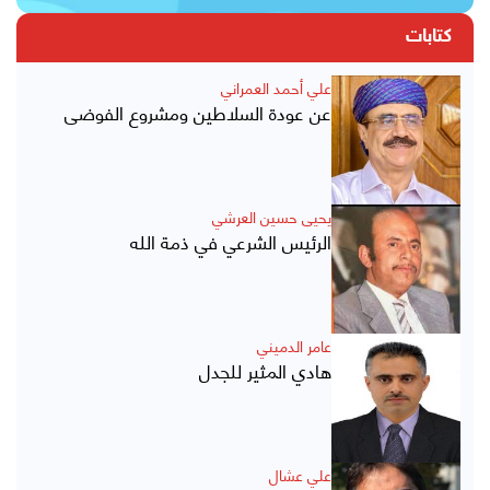
كتابات
علي أحمد العمراني
عن عودة السلاطين ومشروع الفوضى
يحيى حسين العرشي
الرئيس الشرعي في ذمة الله
عامر الدميني
هادي المثير للجدل
علي عشال