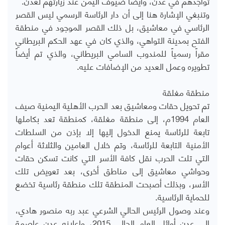
تواجدهم في عدن، وأيضاً ضيوف اليمن عند زيارتهم لعدن.
وتنبغي الإشارة هنا إلى أن دار الرئاسة الرسمي ليس القصر
الرئاسي في معاشيق، بل ذلك القصر الموجود في منطقة
الفتح بمدينة التواهي، والذي كان في عهد الحكم البريطاني
مقراً رسمياً للمندوب السامي البريطاني، والذي تم أيضاً
تطويره وعمل العديد من الإضافات عليه.
منطقة مغلقة
تم تحويل حقات ومعاشيق بعد الحرب الأهلية اليمنية صيف
العام 1994م، إلى منطقة مغلقة، كمنطقة تعد بكاملها
تابعة للرئاسة يمنع الدخول إليها إلا بإذن من السلطات
الأمنية التابعة للرئاسة، وتم خلال العامين والثلاثة أعوام
التي تلت الحرب نقل كافة الأسر التي كانت تسكن حقات
وحواشي معاشيق إلى مناطق أخرى، بعد تعويض تلك
الأسر، وبذلك أصبحت المنطقة تلك منطقة رئاسية تخضع
للحماية الرئاسية.
وعند وصول الرئيس الحالي الشرعي عبد ربه منصور هادي،
إلى عدن أوائل العام الحالي 2015، وإعلانه عدن عاصمة