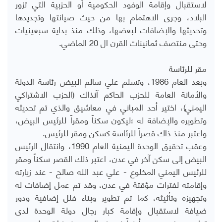
لاستقبال وإقامة الوفود الحكومية أو الحزبية التي تزور
البلاد، وجرى الاهتمام بها من حيث صيانتها وتجديدها
وتحديثها والإضافات لبعضها، وذلك منذ بداية سبعينيات
وحتى منتصف ثمانينات القرن ال 20 الماضي.
مقر للرئاسة
وبعد العام 1986، وتسلم علي سالم البيض رئاسة الدولة
والأمانة العامة للحزب الحاكم آنذاك (الحزب الاشتراكي
اليمني)، اختير أحد المباني في معاشيق والذي تم تحديثه
وتطويره والإضافة له ؛ليكون سكناً ومقراً للرئيس البيض،
واعتبر منذ ذاك قصراً للرئاسة كسكن ومقر للرئيس.
وعقب تحقيق الوحدة اليمنية العام 1990، وانتقال الرئيس
البيض إلى سكن آخر في عدن، اعتبر ذلك القصر سكناً ومقر
للرئيس اليمني المخلوع - علي عبد الله صالح - عند زيارته
وإقامته لفترات مؤقتة في عدن، وقد تم عمل إضافات له
وتجهيزه وتأثيثه، كما تم تطوير وبناء فلل إضافية ودور
ضيافة لاستقبال وإقامة كبار رجال دولة الوحدة لدى