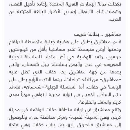
تكفلت دولة الإمارات العربية المتحدة بإعادة تأهيل القصر،
وشملت تلك الأعمال إصلاح الأضرار البالغة المترتبة عن
الحرب.
معاشيق .. بطاقة تعريف
اسم معاشيق يطلق على هضبة جبلية متوسطة الارتفاع
وقمتها أرض منبسطة تقدر مساحتها بأقل من كيلومترين
مربعين، وتعد الهضبة هي آخر امتداد للسلسلة الجبلية
المعروفة في عدن واليمن بسلسلة جبل شمسان، والتي
يحدها من جهة معاشيق بحر حقات الذي تطل عليه
«معاشيق» من ثلاثة اتجاهات، بينما الاتجاه الرابع يطل على
اليابسة في حقات، أما السلسلة الجبلية «شمسان»، فتمتد
حتى الساحل الذهبي في نهاية مديرية التواهي مروراً بمدن
كريتر والمعلا والقلوعة.
وتقع معاشيق في نهاية منطقة حقات الواقعة في مدينة
كريتر، وهي المدينة القديمة ومركز محافظة عدن، وللوصول
إلى معاشيق فالطريق إليها يمر بباب حقات وهي فتحة