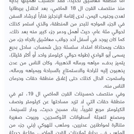
منذ منتصف القرن ال 18 الماضي، بعد احتلال بريطانيا
لعدن وجنوب اليمن، لدى إقامة الإنجليز فناراً لإرشاد السفن
في الجزء المواجه للبحر من المنطقة، والذي استمر كذلك
لحوالي مئة عام، حيث أهمل ودمر جزء كبير منه بعد ذلك.
كما كان يوجد في أسفل أحد جوانب معاشيق باتجاه جزء من
حقات وبمحاذاة امتداد سلسلة جبل شمسان، ساحل بديع
يسمى أبو الوادي (طوله حوالي كيلومتر واحد أو أكثر قليلاً)،
يتميز بدفء مياهه ورماله الذهبية، وكان الناس من عدن
يذهبون إليه للراحة والاستمتاع بالسباحة وبمياهه ورماله،
واستمرت الحال كذلك حتى إغلاق منطقة حقات وحرمان
الناس منه.
وفي منتصف خمسينات القرن الماضي ال 19، تم في
منطقة حقات التي لا تزيد مساحتها عن كيلومتر ونصف
الكيلومتر مربع تقريباً، بناء مسبح حديث، ودار للسينما،
ومصنع لتعبئة أسطوانات الأوكسجين، وبيوت صغيرة
متناثرة لمواطنين عدنيين، وملعب للهوكي (بني جزء من
الملعب في بداية ثمانينات القرن الماضي وقاعة حديثة