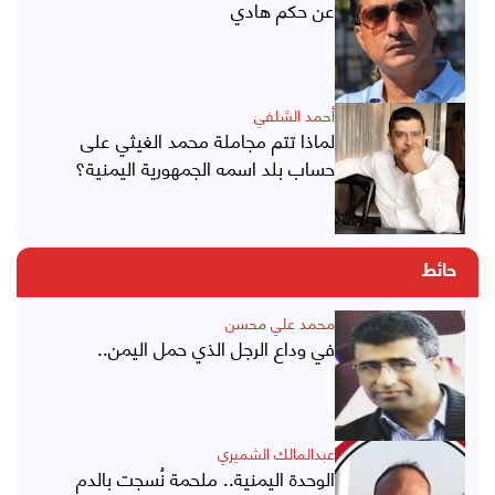
عن حكم هادي
أحمد الشلفي
لماذا تتم مجاملة محمد الغيثي على
حساب بلد اسمه الجمهورية اليمنية؟
حائط
محمد علي محسن
في وداع الرجل الذي حمل اليمن..
عبدالمالك الشميري
الوحدة اليمنية.. ملحمة نُسجت بالدم