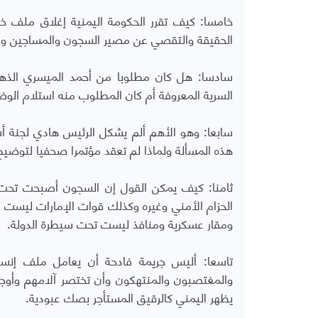
خامسا: كيف تقرر الحكومة اليمنية إغلاق ملف خط
الحقيقة والتقصي عن مصير السجون والمساجين والض
سادسا: هل كان مطلوبا من أحمد الميسري الذه
السرية المعروفة أم كان المطلوب منه استلام الوض
سابعا: وهو الأهم ألم يشكل الرئيس هادي لجنة أسم
هذه المسألة ولماذا لم تعقد مؤتمرا صحفيا لتوضيح
ثامنا: كيف يمكن القول إن السجون أصبحت تحت
الحزام الأمني وغيره وكذلك قوات الإمارات ليست تح
ومقار عسكرية ومنافذ ليست تحت سيطرة الدولة.
تاسعا: أليس جريمة فادحة أن يعامل ملف إنسا
والمغتصبون والمنتهكون وأن تختصر آلامهم وأوجاع
يظهر اليمني كالرقيق المستأجر بصك عبودية.