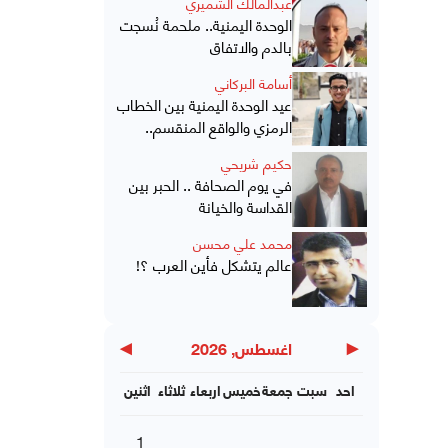
عبدالمالك الشميري
الوحدة اليمنية.. ملحمة نُسجت
بالدم والاتفاق
أسامة البركاني
عيد الوحدة اليمنية بين الخطاب
الرمزي والواقع المنقسم..
حكيم شريحي
في يوم الصحافة .. الحبر بين
القداسة والخيانة
محمد علي محسن
عالم يتشكل فأين العرب ؟!
▶
◀
اغسطس, 2026
احد
سبت
جمعة
خميس
اربعاء
ثلاثاء
اثنين
1