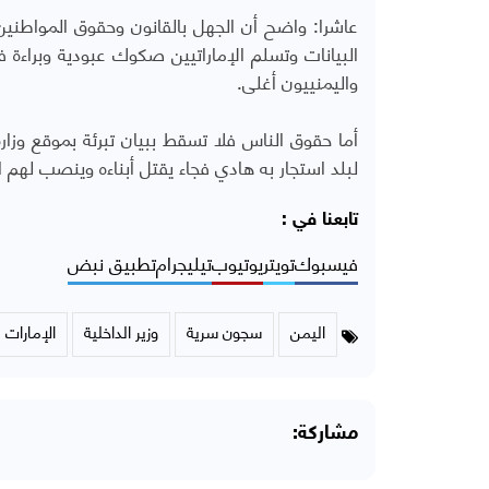
عاشرا: واضح أن الجهل بالقانون وحقوق المواطني
البيانات وتسلم الإماراتيين صكوك عبودية وبراءة 
واليمنييون أغلى.
أما حقوق الناس فلا تسقط ببيان تبرئة بموقع وزارة
لبلد استجار به هادي فجاء يقتل أبناءه وينصب لهم
تابعنا في :
فيسبوك
تويتر
يوتيوب
تيليجرام
تطبيق نبض
اليمن
سجون سرية
وزير الداخلية
الإمارات
مشاركة: