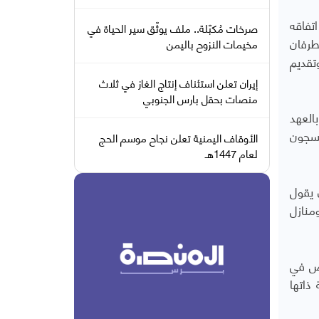
تفاقه
صرخات مُكبّلة.. ملف يوثّق سير الحياة في
طرفان
مخيمات النزوح باليمن
 وتقديم
إيران تعلن استئناف إنتاج الغاز في ثلاث
منصات بحقل بارس الجنوبي
بالعهد
لسجون
الأوقاف اليمنية تعلن نجاح موسم الحج
لعام 1447هـ
 يقول
منازل
اص في
ذاتها