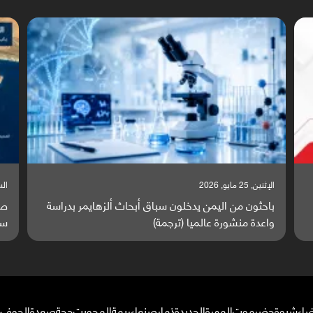
السبت, 23 مايو, 2026
سة
صراع دولي يتصاعد قرب اليمن والبحر الأحمر يتحول إلى
ساحة مواجهة عالمية (ترجمة)
ضاء
شبوة
حضرموت
المهرة
الحديدة
ذمار
صنعاء
ريمة
المحويت
حجة
صعدة
الجوف
م