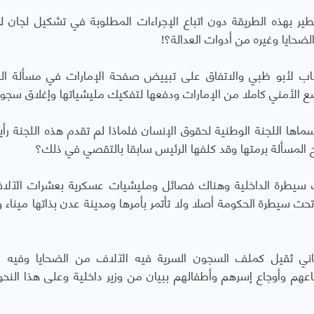
ير بهذه الطريقة دون اتباع الإجراءات المطلوبة في تشكيل لجان ل
حايا وغيره من أدوات العدالة؟!
اب لأبو ظبي والاتفاق على تبييض صفحة الإمارات في مسألة ا
ع الأمني كاملا من الإمارات ودفعها لتفكيك مليشياتها وإغلاق سجون
اها اللجنة الوطنية لحقوق الإنسان فلماذا لم تقدم هذه اللجنة رأي
 المسألة برمتها وقد كلفها الرئيس سابقا بالتقصي في ذلك؟
 سيطرة الداخلية وهناك فصائل ومليشيات عسكرية بعشرات الآل
ت سيطرة الحكومة أصلا ولا تأتمر بأمرها ومدينة عدن بذاتها ميناء و
ني ثقيل كملف السجون السرية فيه الآلاف من الضحايا وفيه ا
هم وأوجاع إسرهم وأطفالهم ببيان من وزير داخلية وعلى هذا النحو