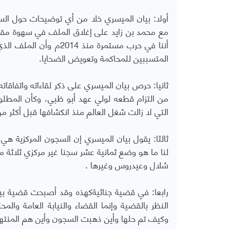
أولا: بيان الميسري خلا من أي توضيحات حول السج
مع محمد بن زايد على إغلاق الملف في سهوة مقصو
أننا في حرب مستمرة من
المتسببين للمحاكمة وتعويض الضحايا.
ثانيا: حرص بيان الميسري على ذكر لقاءاته واتفاقاته 
من التزام قطعه لولي عهد أبو ظبي، وكأن المطل
التي لا زالت شغل العالم منذ انكشافها قبل أكثر م
ثالثا: يقول بيان الميسري إن السجون المركزية هي
لنا ما هو وضع ثمانية عشر سجنا غير مركزي ثلاثة م
شلال وعيدروس وغيرها .
رابعا: في قضية جنائيةكهذه وقد أصبحت قضية بين
النظر بالقضية وإنما القضاء والنيابة العامة وا
وكيف تم حلها وأين ذهبت السجون وأين هم المنت