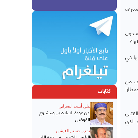
معرفة
لسجون
ها؟
ها في
اف من
مطارا
كتابات
علي أحمد العمراني
لقتلى
عن عودة السلاطين ومشروع
الفوضى
 الذي
يحيى حسين العرشي
الرئيس الشرعي في ذمة الله