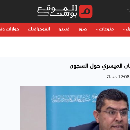
اء
منوعات
صور
فيديو
انفوجرافيك
حوارات وتح
يان الميسري حول السجون