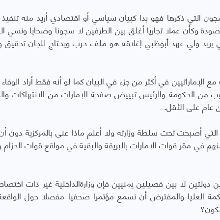
ون التي ذكرها فهو بدا كبيان سياسي أو اقتصادي أريد منه تنفيذ ا
دة وكأن عملا تجاريا أغلق بين الطرفين لا سجونا وضحايا ونسي ال
ذ 2014م وأن الملف الذي يريد ولي عهد أبوظبي إغلاقه هو ملف حرب ويحتاج للجان تحقيق
مع الإماراتيين في أكثر من جزء في البيان كما لو أنه فقط أراد الوفاء 
وب من الحكومة والرئيس تبييض صفحة الإمارات من الانتهاكات وا
ن عام على الأقل.
 التي أصبحت تحت سلطة وزارته ولا أعلم ماذا عنى بالمركزية دون أن
نهم في مقر قوات الإمارات بالبريقة والبقية في مواقع قوات الحزام و
 دولتين لا بين فصيلين يمنيين فإن وزارةالداخلية غير ذات اختص
لمحكمة العليا والمفترض أن نسمع مؤتمرا صحفيا مفصلا حول الواقعة 
هكون؟