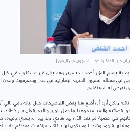
بيان وزير الداخلية حول السجون في اليمن ]
 اليمنية باسم الوزير أحمد الميسري وهو بيان غير مستغرب في ظل ا
المي في مسألة السجون السرية الإماراتية في عدن وحضرموت ومدن ا
ي تعرض له المعتقلون.
ى نائبه ولكن أريد أن أضع هنا بعض التوضيحات حول بيانه وفي بالي أن 
ة والقضائية والسياسية وهذا ما جعل الوزير ونائبه يقعان في خطأ جس
حاتهم في قضية لم تعد الآن بيد هادي ولا بيد الميسري وغيره، 
ة لها شهود وضحايا وسيكون لها بالتأكيد مرافعات ومحاكم عاجلا أم 