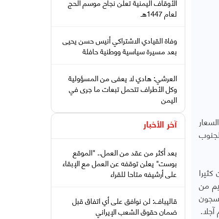
الأوقاف اليمنية تعلن نجاح موسم الحج
لعام 1447هـ
وفاة القيادي الاشتراكي أنيس حسن يحيى
بعد مسيرة سياسية ووطنية حافلة
العرشي: هادي لا يعفى من المسؤولية
وكل الأطراف تتحمل تبعات ما جرى في
اليمن
لسعار
آخر الأخبار
لجنوب
بعد أكثر من عقد من العمل.. "الموقع
بوست" يعلن توقفه عن العمل مع الإبقاء
كثيرا
على أرشيفه متاحا للقراء
يم من
فسجون
قاليباف: لن نوافق على أي اتفاق قبل
آجلا.
ضمان حقوق الشعب الإيراني