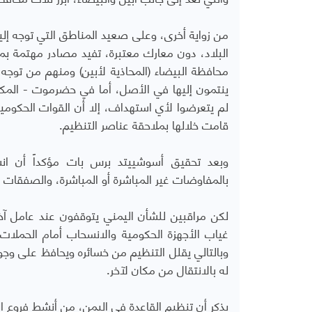
من زواية أخرى، وعلى صعيد المناطق التي توجه إل
البلاد، دون معارك معتبرة، تفيد مصادر مهتمة بملف
محافظة البيضاء (المحاذية لأبين) ومنهم من توجه إ
ينتمون إليها في الأصل، أما في حضرموت - المكل
لم يتعرضوا لأي استهداف، إلا أن القوات الحكومية 
قامت خلالها بملاحقة عناصر التنظيم.
وبعد تحقيق أسوشييتد برس بات مؤكداً أن ان
بالمفاوضات غير المباشرة أو المباشرة، والصفقات ا
لكن مراقبين للشأن اليمني يتوقفون عند عامل آخر
غياب الأجهزة الحكومية والانسحاب أمام الحملات 
وبالتالي يقلل التنظيم من خسائره ويحافظ على وجو
له بالانتقال من مكان لآخر.
يذكر أن تنظيم القاعدة في اليمن، من أنشط فروع ا