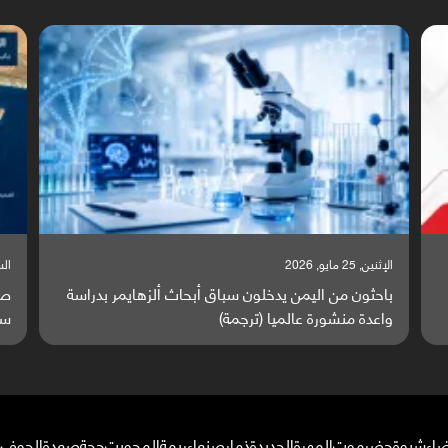
السبت, 23 مايو, 2026
السب
صراع دولي يتصاعد قرب اليمن والبحر الأحمر يتحول إلى
تق
ساحة مواجهة عالمية (ترجمة)
وا
ضاء
شبوة
حضرموت
المهرة
الحديدة
ذمار
صنعاء
ريمة
المحويت
حجة
صعدة
الجوف
م