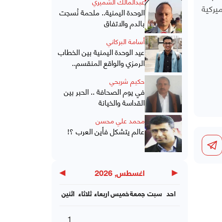
عبدالمالك الشميري
يركية
الوحدة اليمنية.. ملحمة نُسجت
بالدم والاتفاق
أسامة البركاني
عيد الوحدة اليمنية بين الخطاب
الرمزي والواقع المنقسم..
حكيم شريحي
في يوم الصحافة .. الحبر بين
القداسة والخيانة
محمد علي محسن
عالم يتشكل فأين العرب ؟!
▶
◀
اغسطس, 2026
احد
سبت
جمعة
خميس
اربعاء
ثلاثاء
اثنين
1