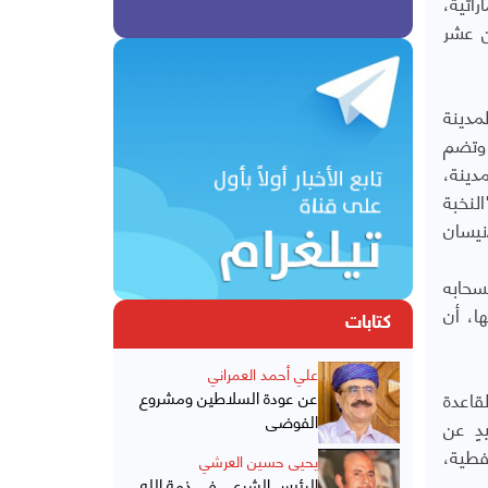
اتية،
ن عشر
مدينة
 وتضم
دينة،
لنخبة
نيسان
سحابه
ا، أن
كتابات
علي أحمد العمراني
عن 800 قتيل من عناصر القاعدة
عن عودة السلاطين ومشروع
الفوضى
دٍ عن
فطية،
يحيى حسين العرشي
الرئيس الشرعي في ذمة الله