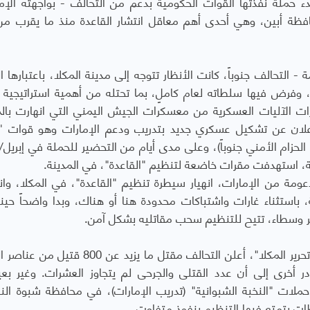
ملة نفذتها القوات الحكومية بدعم من التحالف - بواجهته الإمار
فظة أبين، وهي أحدى أهم معاقل انتشار القاعدة منذ ما يقرب م
لتحالف جنوباً، كانت الأنظار تتوجه إلى مدينة المكلا، باعتبارها ال
، وفرض فيها سلطاته لعام كاملٍ، بما تحتله من أهمية استراتيجية
عشرات الآليات العسكرية من معسكرات الجيش اليمني التي انهارت بالم
لإعلان عن تشكيل عسكري جديد بتدريب ودعم الإمارات وهو قوات "ا
 الحزام الأمني جنوباً)، وعلى مدى أيام من التحضير للحملة في إبريل/
عومة من الإمارات، انهيار سيطرة تنظيم "القاعدة"، في المكلا، وان
استثناء غارات واشتباكات محدودة هنا أو هناك، وبدا واضحاً حينه
بر وسطاء، تتيح للتنظيم سحب مقاتليه بشكل آمن.
وللتغطية على الفراغات الكبيرة الموضوعة حول "تحرير المكلا"، أعلن التحالف مقتل ما يزيد 
 أخرى إلى أن عدد القتلى والجرحى لم يتجاوز العشرات. وغير بعي
ملات "النخبة الشبوانية" (تدريب الإمارات)، في محافظة شبوة الن
ظات يتمتع فيها التنظيم بنفوذ متفاوت.