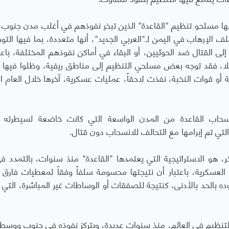
يها مسلحو تنظيم "القاعدة" الذين تبخر نفوذهم في أغلب مدن جنوب
 الإرهاب في اليمن لـ"العربي الجديد"، أنها متعددة، بما فيها التوج
لى القتال ضد الحوثيين، أو البقاء في أماكن نفوذهم المختلفة، باعت
ا، فقد توجه بعض مسلحي التنظيم إلى مناطق ريفية، وظلوا فيها ش
أو قوات النخبة، نفذت لاحقاً، عمليات عسكرية، آخرها خلال العام ال
سحاب القاعدة من المدن الواسعة التي كانت خاضعة لسيطرته ي
لتي تم إبرامها مع التحالف للانسحاب دون قتال.
، هو الاستراتيجية التي يعتمدها "القاعدة" منذ سنوات، بالتمدد 
العسكرية، باعتبار أن نتيجتها محسومة سلفاً وفقاً لمعطيات فارق ا
ده بالحد بالأدنى، كنتيجة للصفقات أو الوساطات غير المباشرة، التي
لتنظيم في العالم، منذ سنوات عديدة، ويتركز نفوذه في جنوب ووسط ا