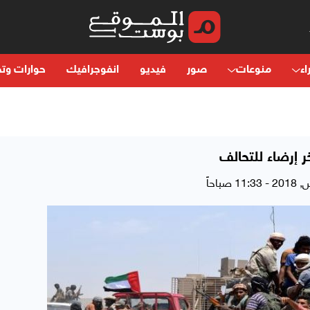
اء
منوعات
صور
فيديو
انفوجرافيك
حوارات وتح
ر إرضاء للتحالف