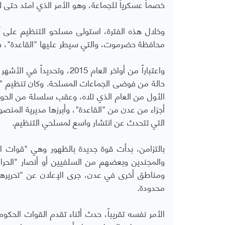
خصماً عسكرياً للجماعة، وهو الأمر الذي امتد حتى ل
وخلال هذه الفترة، استولى مسلحو التنظيم على 
محافظة حضرموت، والتي سيطر عليها "القاعدة"، في إب
واعتباراً من أواخر العام 5
حالة من فوضى الجماعات المسلحة. وكان تنظيم "ال
الأول من العام الذي تلاه، وعقب سلسلة من الحوا
أجزاء من عدن من "القاعدة"، وأبرزها مديرية المنصو
التي تتحدث عن انتشار واسع لمسلحي التنظيم.
بالتزامن، بدأت قوة جديدة بالظهور وهي "قوات ا
والمجندين وبعضهم من السلفيين أو أنصار "الحراك
ومناطق أخرى في عدن، جرى الإعلان عن "تحريرها
محدودة.
الأمر نفسه تقريباً، حدث أثناء تقدم القوات الحكو