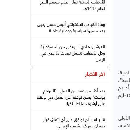
الأوقاف اليمنية تعلن نجاح موسم الحج
لعام 1447هـ
وفاة القيادي الاشتراكي أنيس حسن يحيى
بعد مسيرة سياسية ووطنية حافلة
العرشي: هادي لا يعفى من المسؤولية
وكل الأطراف تتحمل تبعات ما جرى في
اليمن
وبية،
آخر الأخبار
عدة"،
 أصبح
بعد أكثر من عقد من العمل.. "الموقع
تنظيم
بوست" يعلن توقفه عن العمل مع الإبقاء
على أرشيفه متاحا للقراء
لأولى
قاليباف: لن نوافق على أي اتفاق قبل
نفسه،
ضمان حقوق الشعب الإيراني