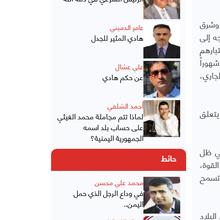
 وشرق
عامر الدميني
ه إلى
هادي المثير للجدل
بارهم
هوراً
علي عشال
جاري،
عن حكم هادي
أحمد الشلفي
تعلق
لماذا تتم مجاملة محمد الغيثي
على حساب بلد اسمه
الجمهورية اليمنية؟
في ظل
حائط
لقوة،
 تسمح
محمد علي محسن
في وداع الرجل الذي حمل
اليمن..
لبلاد