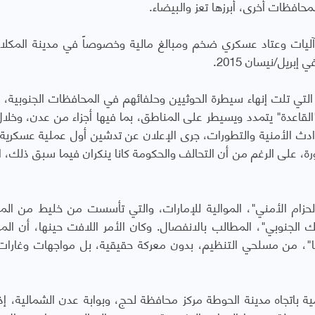
محافظات أخرى، أبرزها تعز والبيضاء.
آليات وعتاد عسكري ضخم ومبالغ مالية وخصوصاً في مدينة المكلا،
ريل/نيسان 2015.
201، وتحديداً في الأشهر التي تلت إنهاء سيطرة الحوثيين وحلفائهم في المحافظات الجنوبي
قاعدة" يتمدد ويسيطر على المناطق، بما فيها أجزاء من عدن، وخلال 
دث الأمنية والتطورات، جرى الإعلان عن تدشين أول عملية عسكرية ل
رة، على الرغم من أن التحالف والحكومة كانا ينكران فيما سبق ذلك، الت
لحزام الأمني"، الموالية للإمارات، والتي تأسست من خليط من الم
 الجنوبي"، المطالب بالانفصال. وكان الأمر اللافت حينها، أن الم
"، من مسلحي التنظيم، بدون معركة حقيقية، بل مواجهات وغارات
مية باتجاه مدينة الحوطة مركز محافظة لحج، وبوابة عدن الشمالية، إذ