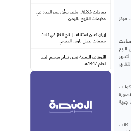
صرخات مُكبّلة.. ملف يوثّق سير الحياة في
 مركز
مخيمات النزوح باليمن
إيران تعلن استئناف إنتاج الغاز في ثلاث
ة، سادت
منصات بحقل بارس الجنوبي
الربع
تحرير
الأوقاف اليمنية تعلن نجاح موسم الحج
قارير
لعام 1447هـ
كونات
نصورة
 جوية
 كانت