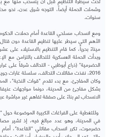
تحت سيطرة التنظيم قبل أن ينسحب منها مع بدء ح
وشملت الحملة أيضاً، التوجه شرق عدن، نحو محا
سنوات.
ومع انسحاب مسلحي القاعدة أمام حملات الحكومة - ا
الأهم التي سيطر عليها تنظيم القاعدة دون قتال
ميناءً بحرياً، كما قام التنظيم بالاستيلاء على 
وبدأت الحملة العسكرية للتحالف بالتزامن مع ا
الحضرمية" (ذراع أبوظبي - التحالف شرقاً على غرار
2016، نفذت مقاتلات التحالف، سلسلة غارات جوية، استهدفت مقرات خاضعة لتنظيم "القاعدة"، في المدينة.
وكان المفاجئ، مع بدء تقدم "قوات النخبة"، المد
بشكل مفاجئ من المدينة، دونما مواجهات عنيفة، ب
الانسحاب تم بناءً على صفقة تفاهم غير مباشرة ع
في المدينة، وهو عدد مبالغ فيه، إذ تشير مصادر
حضرموت، تكرر انسحاب مقاتلي "القاعدة"، أمام ح
والتي تعد إلى جانب أبين والبيضاء، أبرز ثلاث محاف