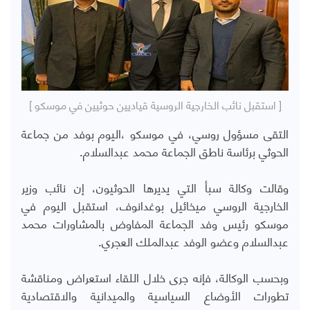
[ استقبل نائب الخارجية الروسية قياديين حوثيين في موسكو ]
التقى مسؤول روسي، في موسكو ،اليوم بوفد من جماعة
الحوثي برئاسة ناطق الجماعة محمد عبدالسلام.
وقالت وكالة سبأ التي يديرها الحوثيون، إن نائب وزير
الخارجية الروسي ميخائيل بوغدانوف، استقبل اليوم في
موسكو رئيس وفد الجماعة المفاوض بالمشاورات محمد
عبدالسلام وعضو الوفد عبدالملك العجري.
وبحسب الوكالة، فإنه جرى خلال اللقاء استعراض ومناقشة
تطورات الأوضاع السياسية والميدانية والاقتصادية