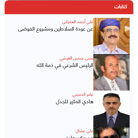
كتابات
علي أحمد العمراني
عن عودة السلاطين ومشروع الفوضى
يحيى حسين العرشي
الرئيس الشرعي في ذمة الله
عامر الدميني
هادي المثير للجدل
علي عشال
عن حكم هادي