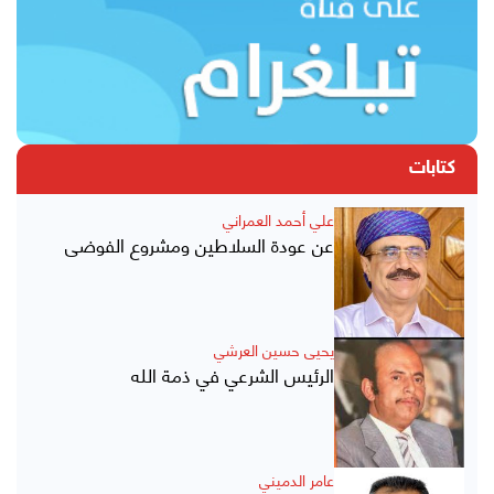
كتابات
علي أحمد العمراني
عن عودة السلاطين ومشروع الفوضى
يحيى حسين العرشي
الرئيس الشرعي في ذمة الله
عامر الدميني