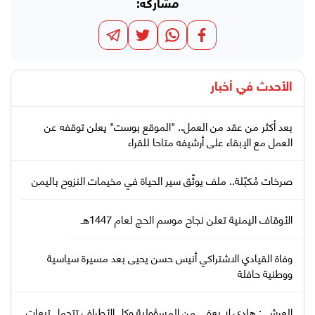
مشاركة:
الأحدث في
أخبار
بعد أكثر من عقد من العمل.. "الموقع بوست" يعلن توقفه عن
العمل مع الإبقاء على أرشيفه متاحا للقراء
صرخات مُكبّلة.. ملف يوثّق سير الحياة في مخيمات النزوح باليمن
الأوقاف اليمنية تعلن نجاح موسم الحج لعام 1447هـ
وفاة القيادي الاشتراكي أنيس حسن يحيى بعد مسيرة سياسية
ووطنية حافلة
العرشي: هادي لا يعفى من المسؤولية وكل الأطراف تتحمل تبعات