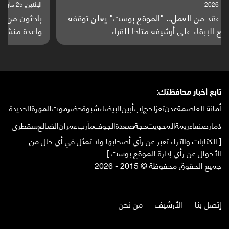
الإثنين, 25 مايو, 2026
باحثون من اليمن يدخلون سباق أبحاث ألزهايمر بدراسة
واعدة منشورة عالميا (ترجمة)
تابع أخبار محافظتك:
أمانة العاصمة
عدن
تعز
لحج
إب
أبين
البيضاء
شبوة
حضرموت
المهرة
الحديدة
ذمار
صنعاء
ريمة
المحويت
حجة
صعدة
الجوف
مأرب
عمران
الضالع
سقطرى
[ الكتابات والآراء تعبر عن رأي أصحابها ولا تمثل في أي حال من
الأحوال عن رأي إدارة الموقع بوست ]
جميع الحقوق محفوظة © 2015 - 2026
إتصل بنا
الأرشيف
من نحن