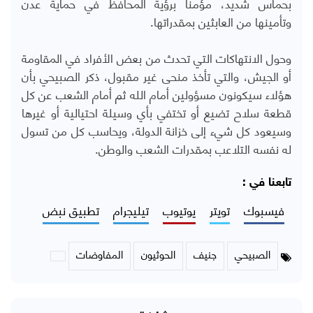
بحماس شديد، مؤمناً برؤية المحافظ في حماية عدن
وتأمينها من العابثين بمقدراتها.
وحول الانتهاكات التي تحدث من بعض الأفراد في المقاومة
أو الجيش، والتي تأخذ منحى غير مقبول، ذكر الصبيحي بأن
هؤلاء سيكونون مسؤولين أمام الله ثم أمام الشعب عن كل
قطعة سلاح تضيع أو تختفي بأي وسيلة احتيالية أو غيرها
وسيعود كل شيء إلى خزانة الدولة، ويحاسب كل من تسول
له نفسه التلاعب بمقدرات الشعب والوطن.
تابعنا في :
فيسبوك
تويتر
يوتيوب
تيليجرام
تطبيق نبض
الصبيحي
جنيف
الحوثيون
المفاوضات