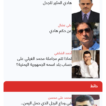
هادي المثير للجدل
علي عشال
عن حكم هادي
أحمد الشلفي
لماذا تتم مجاملة محمد الغيثي على
حساب بلد اسمه الجمهورية اليمنية؟
حائط
محمد علي محسن
في وداع الرجل الذي حمل اليمن..