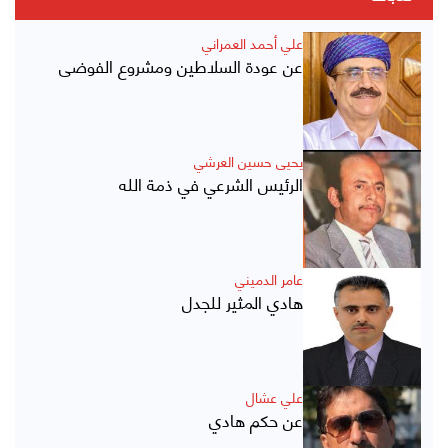
علي أحمد العمراني
عن عودة السلاطين ومشروع الفوضى
يحيى حسين العرشي
الرئيس الشرعي في ذمة الله
عامر الدميني
هادي المثير للجدل
علي عشال
عن حكم هادي