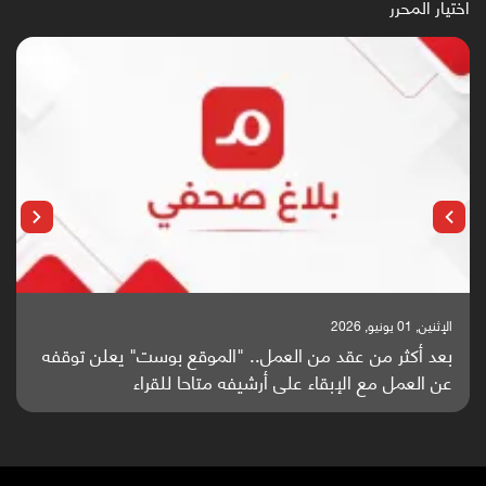
اختيار المحرر
الإثنين, 25 مايو, 2026
باحثون من اليمن يدخلون سباق أبحاث ألزهايمر بدراسة
واعدة منشورة عالميا (ترجمة)