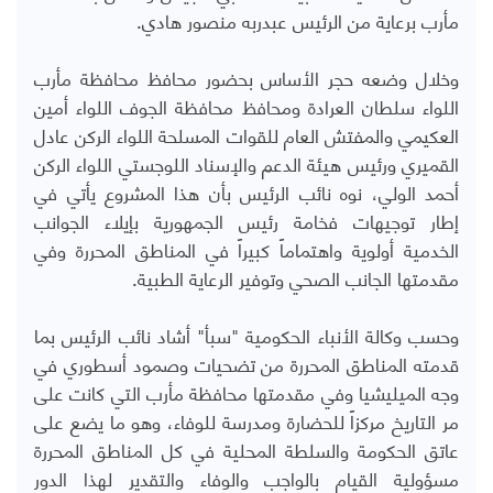
مأرب برعاية من الرئيس عبدربه منصور هادي.
وخلال وضعه حجر الأساس بحضور محافظ محافظة مأرب
اللواء سلطان العرادة ومحافظ محافظة الجوف اللواء أمين
العكيمي والمفتش العام للقوات المسلحة اللواء الركن عادل
القميري ورئيس هيئة الدعم والإسناد اللوجستي اللواء الركن
أحمد الولي، نوه نائب الرئيس بأن هذا المشروع يأتي في
إطار توجيهات فخامة رئيس الجمهورية بإيلاء الجوانب
الخدمية أولوية واهتماماً كبيراً في المناطق المحررة وفي
مقدمتها الجانب الصحي وتوفير الرعاية الطبية.
وحسب وكالة الأنباء الحكومية "سبأ" أشاد نائب الرئيس بما
قدمته المناطق المحررة من تضحيات وصمود أسطوري في
وجه الميليشيا وفي مقدمتها محافظة مأرب التي كانت على
مر التاريخ مركزاً للحضارة ومدرسة للوفاء، وهو ما يضع على
عاتق الحكومة والسلطة المحلية في كل المناطق المحررة
مسؤولية القيام بالواجب والوفاء والتقدير لهذا الدور