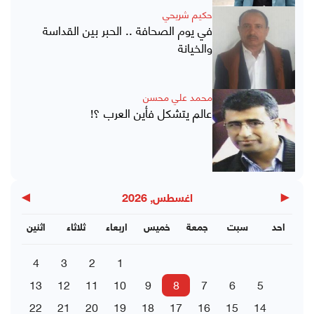
حكيم شريحي
في يوم الصحافة .. الحبر بين القداسة
والخيانة
محمد علي محسن
عالم يتشكل فأين العرب ؟!
▶
◀
اغسطس, 2026
احد
سبت
جمعة
خميس
اربعاء
ثلاثاء
اثنين
4
3
2
1
13
12
11
10
9
8
7
6
5
22
21
20
19
18
17
16
15
14