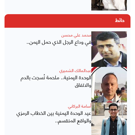
حائط
محمد علي محسن
في وداع الرجل الذي حمل اليمن..
عبدالمالك الشميري
الوحدة اليمنية.. ملحمة نُسجت بالدم
والاتفاق
أسامة البركاني
عيد الوحدة اليمنية بين الخطاب الرمزي
والواقع المنقسم..