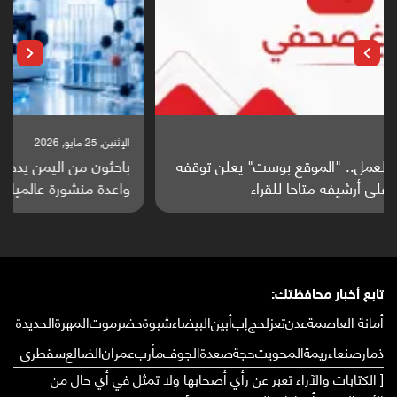
الإثنين, 25 مايو, 2026
باحثون من اليمن يدخلون سباق أبحاث ألزهايمر بدراسة
واعدة منشورة عالميا (ترجمة)
تابع أخبار محافظتك:
أمانة العاصمة
عدن
تعز
لحج
إب
أبين
البيضاء
شبوة
حضرموت
المهرة
الحديدة
ذمار
صنعاء
ريمة
المحويت
حجة
صعدة
الجوف
مأرب
عمران
الضالع
سقطرى
[ الكتابات والآراء تعبر عن رأي أصحابها ولا تمثل في أي حال من