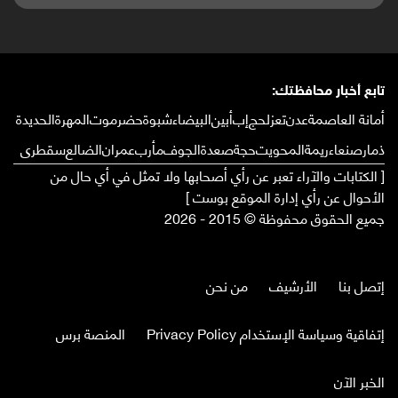
تابع أخبار محافظتك:
أمانة العاصمة
عدن
تعز
لحج
إب
أبين
البيضاء
شبوة
حضرموت
المهرة
الحديدة
ذمار
صنعاء
ريمة
المحويت
حجة
صعدة
الجوف
مأرب
عمران
الضالع
سقطرى
[ الكتابات والآراء تعبر عن رأي أصحابها ولا تمثل في أي حال من
الأحوال عن رأي إدارة الموقع بوست ]
جميع الحقوق محفوظة © 2015 - 2026
إتصل بنا
الأرشيف
من نحن
إتفاقية وسياسة الإستخدام Privacy Policy
المنصة برس
الخبر الآن