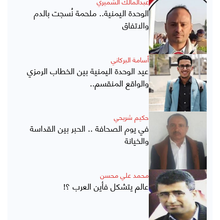
عبدالمالك الشميري
الوحدة اليمنية.. ملحمة نُسجت بالدم
والاتفاق
أسامة البركاني
عيد الوحدة اليمنية بين الخطاب الرمزي
والواقع المنقسم..
حكيم شريحي
في يوم الصحافة .. الحبر بين القداسة
والخيانة
محمد علي محسن
عالم يتشكل فأين العرب ؟!