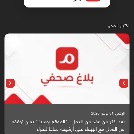
اختيار المحرر
الإثنين, 25 مايو, 2026
باحثون من اليمن يدخلون سباق أبحاث ألزهايمر بدراسة
واعدة منشورة عالميا (ترجمة)