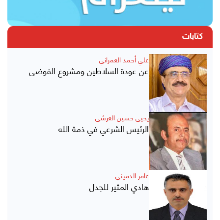
كتابات
علي أحمد العمراني
عن عودة السلاطين ومشروع الفوضى
يحيى حسين العرشي
الرئيس الشرعي في ذمة الله
عامر الدميني
هادي المثير للجدل