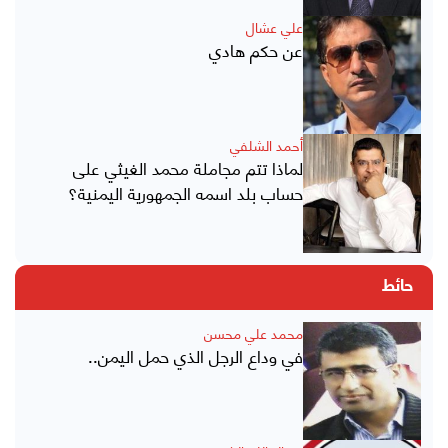
علي عشال
عن حكم هادي
أحمد الشلفي
لماذا تتم مجاملة محمد الغيثي على
حساب بلد اسمه الجمهورية اليمنية؟
حائط
محمد علي محسن
في وداع الرجل الذي حمل اليمن..