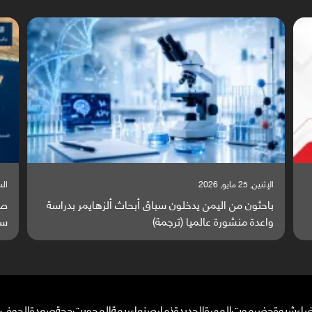
السبت, 23 مايو, 2026
اسة
صراع دولي يتصاعد قرب اليمن والبحر الأحمر يتحول إلى
ساحة مواجهة عالمية (ترجمة)
ضاء
شبوة
حضرموت
المهرة
الحديدة
ذمار
صنعاء
ريمة
المحويت
حجة
صعدة
الجوف
م