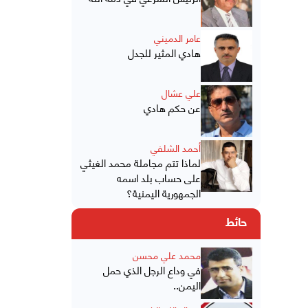
عامر الدميني
هادي المثير للجدل
علي عشال
عن حكم هادي
أحمد الشلفي
لماذا تتم مجاملة محمد الغيثي
على حساب بلد اسمه
الجمهورية اليمنية؟
حائط
محمد علي محسن
في وداع الرجل الذي حمل
اليمن..