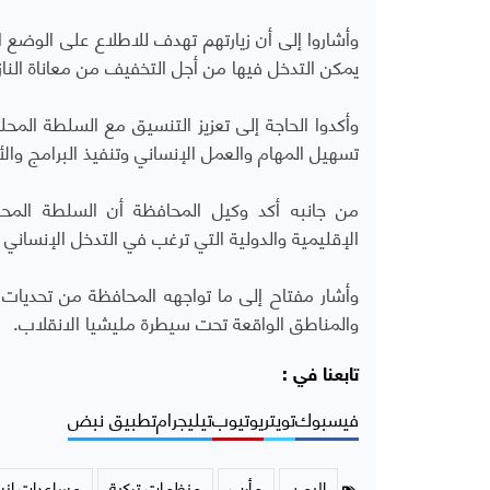
وأشاروا إلى أن زيارتهم تهدف للاطلاع على الوضع ا
يمكن التدخل فيها من أجل التخفيف من معاناة الناز
وأكدوا الحاجة إلى تعزيز التنسيق مع السلطة المح
تسهيل المهام والعمل الإنساني وتنفيذ البرامج وال
من جانبه أكد وكيل المحافظة أن السلطة المحل
الإقليمية والدولية التي ترغب في التدخل الإنساني و
وأشار مفتاح إلى ما تواجهه المحافظة من تحديات 
والمناطق الواقعة تحت سيطرة مليشيا الانقلاب.
تابعنا في :
فيسبوك
تويتر
يوتيوب
تيليجرام
تطبيق نبض
اليمن
مأرب
منظمات تركية
مساعدات إنس