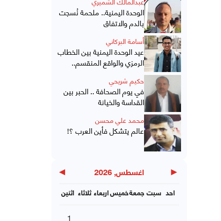
عبدالمالك الشميري
الوحدة اليمنية.. ملحمة نُسجت
بالدم والاتفاق
أسامة البركاني
عيد الوحدة اليمنية بين الخطاب
الرمزي والواقع المنقسم..
حكيم شريحي
في يوم الصحافة .. الحبر بين
القداسة والخيانة
محمد علي محسن
عالم يتشكل فأين العرب ؟!
▶
◀
اغسطس, 2026
احد
سبت
جمعة
خميس
اربعاء
ثلاثاء
اثنين
1