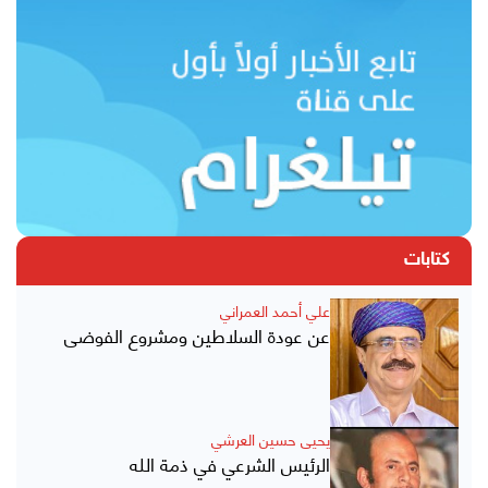
كتابات
علي أحمد العمراني
عن عودة السلاطين ومشروع الفوضى
يحيى حسين العرشي
الرئيس الشرعي في ذمة الله