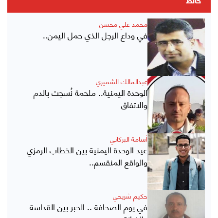
حائط
محمد علي محسن
في وداع الرجل الذي حمل اليمن..
عبدالمالك الشميري
الوحدة اليمنية.. ملحمة نُسجت بالدم
والاتفاق
أسامة البركاني
عيد الوحدة اليمنية بين الخطاب الرمزي
والواقع المنقسم..
حكيم شريحي
في يوم الصحافة .. الحبر بين القداسة