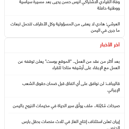
وفاة القيادي الاشتراكي أنيس حسن يحيى بعد مسيرة سياسية
ووطنية حافلة
العرشي: هادي لا يعفى من المسؤولية وكل الأطراف تتحمل تبعات
ما جرى في اليمن
آخر الأخبار
بعد أكثر من عقد من العمل.. "الموقع بوست" يعلن توقفه عن
العمل مع الإبقاء على أرشيفه متاحا للقراء
قاليباف: لن نوافق على أي اتفاق قبل ضمان حقوق الشعب
الإيراني
صرخات مُكبّلة.. ملف يوثّق سير الحياة في مخيمات النزوح باليمن
إيران تعلن استئناف إنتاج الغاز في ثلاث منصات بحقل بارس
الجنوبي