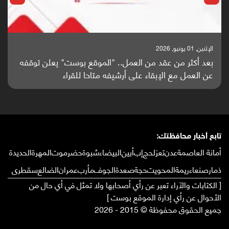
الإثنين, 25 مايو, 2026
باحثون من اليمن يدخلون سباق أبحاث ألزهايمر بدراسة
واعدة منشورة عالميا (ترجمة)
تابع أخبار محافظتك:
أمانة العاصمة
عدن
تعز
لحج
إب
أبين
البيضاء
شبوة
حضرموت
المهرة
الحديدة
ذمار
صنعاء
ريمة
المحويت
حجة
صعدة
الجوف
مأرب
عمران
الضالع
سقطرى
[ الكتابات والآراء تعبر عن رأي أصحابها ولا تمثل في أي حال من
الأحوال عن رأي إدارة الموقع بوست ]
جميع الحقوق محفوظة © 2015 - 2026