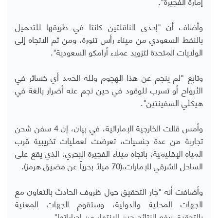
إمارة الفجيرة".
وأضاف أن "إحدى الناقلتين كانتا في طريقها للتحميل
بالنفط السعودي من ميناء رأس تنورة، ومن ثم الاتجاه إلى
الولايات المتحدة لتزويد عملاء أرامكو السعودية".
وتابع "لم ينجم عن هذا الهجوم ولله الحمد أي خسائر في
الأرواح أو تسرب للوقود في حين نجم عنه أضرار بالغة في
هيكلي السفينتين".
وأمس قالت الخارجية الإماراتية، في بيان، إن 4 سفن شحن
تجارية من عدة جنسيات، تعرضت لعمليات تخريبية قرب
المياه الإقليمية، باتجاه ميناء الفجيرة البحري، الذي يقع على
الساحل الشرقي للإمارات،(70 ميلاً بحرياً عن مضيق هرمز).
وأضافت أنه "جار التحقيق حول ظروف الحادث بالتعاون مع
الجهات المحلية والدولية، وستقوم الجهات المعنية
بالتحقيق برفع النتائج حين الانتهاء من إجراءاتها".