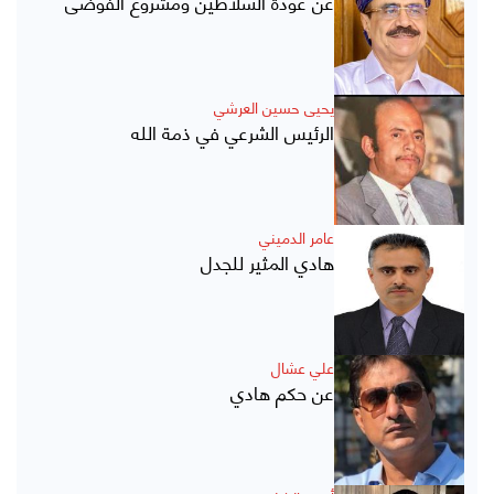
عن عودة السلاطين ومشروع الفوضى
يحيى حسين العرشي
الرئيس الشرعي في ذمة الله
عامر الدميني
هادي المثير للجدل
علي عشال
عن حكم هادي