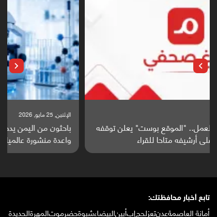
الإثنين, 25 مايو, 2026
باحثون من اليمن يدخلون سباق أبحاث ألزهايمر بدراسة
واعدة منشورة عالميا (ترجمة)
تابع أخبار محافظتك:
أمانة العاصمة
عدن
تعز
لحج
إب
أبين
البيضاء
شبوة
حضرموت
المهرة
الحديدة