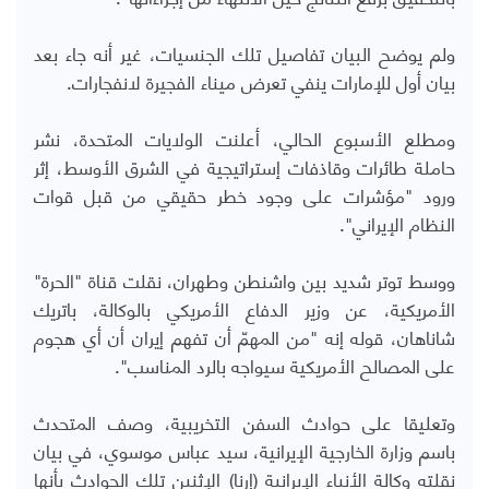
ولم يوضح البيان تفاصيل تلك الجنسيات، غير أنه جاء بعد
بيان أول للإمارات ينفي تعرض ميناء الفجيرة لانفجارات.
ومطلع الأسبوع الحالي، أعلنت الولايات المتحدة، نشر
حاملة طائرات وقاذفات إستراتيجية في الشرق الأوسط، إثر
ورود "مؤشرات على وجود خطر حقيقي من قبل قوات
النظام الإيراني".
ووسط توتر شديد بين واشنطن وطهران، نقلت قناة "الحرة"
الأمريكية، عن وزير الدفاع الأمريكي بالوكالة، باتريك
شاناهان، قوله إنه "من المهمّ أن تفهم إيران أن أي هجوم
على المصالح الأمريكية سيواجه بالرد المناسب".
وتعليقا على حوادث السفن التخريبية، وصف المتحدث
باسم وزارة الخارجية الإيرانية، سيد عباس موسوي، في بيان
نقلته وكالة الأنباء الإيرانية (إرنا) الإثنين تلك الحوادث بأنها