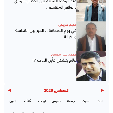
عيد الوحدة اليمنية بين الخطاب الرمزي
والواقع المنقسم..
حكيم شريحي
في يوم الصحافة .. الحبر بين القداسة
والخيانة
محمد علي محسن
عالم يتشكل فأين العرب ؟!
▶
◀
اغسطس, 2026
احد
سبت
جمعة
خميس
اربعاء
ثلاثاء
اثنين