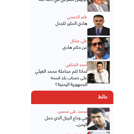
عامر الدميني
هادي المثير للجدل
علي عشال
عن حكم هادي
أحمد الشلفي
لماذا تتم مجاملة محمد الغيثي
على حساب بلد اسمه
الجمهورية اليمنية؟
حائط
محمد علي محسن
في وداع الرجل الذي حمل
اليمن..