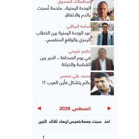
عبدالمالك الشميري
الوحدة اليمنية.. ملحمة نُسجت
بالدم والاتفاق
أسامة البركاني
عيد الوحدة اليمنية بين الخطاب
الرمزي والواقع المنقسم..
حكيم شريحي
في يوم الصحافة .. الحبر بين
القداسة والخيانة
محمد علي محسن
عالم يتشكل فأين العرب ؟!
▶
◀
اغسطس, 2026
احد
سبت
جمعة
خميس
اربعاء
ثلاثاء
اثنين
1