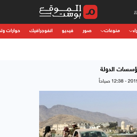
اء
منوعات
صور
فيديو
انفوجرافيك
حوارات وتح
ؤسسات الدولة