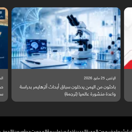
السبت, 23 مايو, 2026
السبت,
صراع دولي يتصاعد قرب اليمن والبحر الأحمر يتحول إلى
تق
ساحة مواجهة عالمية (ترجمة)
وا
ضاء
شبوة
حضرموت
المهرة
الحديدة
ذمار
صنعاء
ريمة
المحويت
حجة
صعدة
الجوف
م