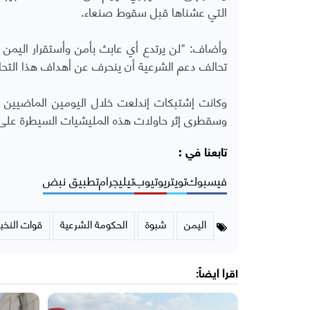
التي عشناها قبل سقوط صنعاء.
وأضاف: "لن يرتدع أي عابث بأمن وأستقرار اليمن 
تحالف دعم الشرعية أن ينحرف عن أهداف هذا التحا
وكانت إشتبكات إندلعت خلال اليومين الماضيين 
وسقطرى إثر حاولات هذه المليشيات السيطرة على 
تابعنا في :
فيسبوك
تويتر
يوتيوب
تيليجرام
تطبيق نبض
اليمن
شبوة
الحكومة الشرعية
قوات النخبة
اقرأ أيضاً: