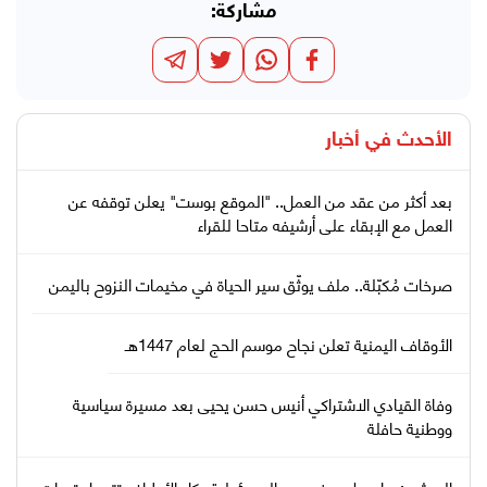
مشاركة:
الأحدث في
أخبار
بعد أكثر من عقد من العمل.. "الموقع بوست" يعلن توقفه عن
العمل مع الإبقاء على أرشيفه متاحا للقراء
صرخات مُكبّلة.. ملف يوثّق سير الحياة في مخيمات النزوح باليمن
الأوقاف اليمنية تعلن نجاح موسم الحج لعام 1447هـ
وفاة القيادي الاشتراكي أنيس حسن يحيى بعد مسيرة سياسية
ووطنية حافلة
العرشي: هادي لا يعفى من المسؤولية وكل الأطراف تتحمل تبعات