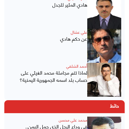
هادي المثير للجدل
علي عشال
عن حكم هادي
أحمد الشلفي
لماذا تتم مجاملة محمد الغيثي على
حساب بلد اسمه الجمهورية اليمنية؟
حائط
محمد علي محسن
في وداع الرجل الذي حمل اليمن..