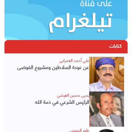
كتابات
علي أحمد العمراني
عن عودة السلاطين ومشروع الفوضى
يحيى حسين العرشي
الرئيس الشرعي في ذمة الله
عامر الدميني