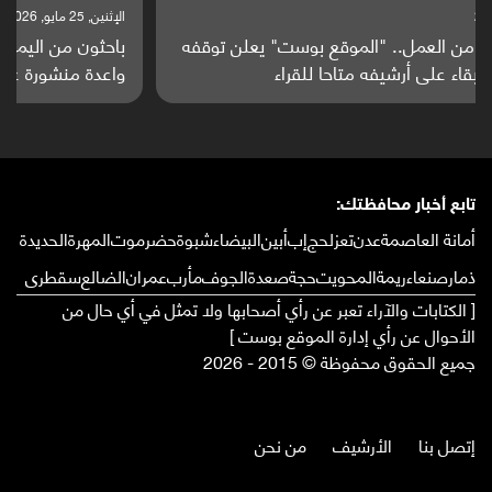
الإثنين, 25 مايو, 2026
باحثون من اليمن يدخلون سباق أبحاث ألزهايمر بدراسة
واعدة منشورة عالميا (ترجمة)
تابع أخبار محافظتك:
أمانة العاصمة
عدن
تعز
لحج
إب
أبين
البيضاء
شبوة
حضرموت
المهرة
الحديدة
ذمار
صنعاء
ريمة
المحويت
حجة
صعدة
الجوف
مأرب
عمران
الضالع
سقطرى
[ الكتابات والآراء تعبر عن رأي أصحابها ولا تمثل في أي حال من
الأحوال عن رأي إدارة الموقع بوست ]
جميع الحقوق محفوظة © 2015 - 2026
إتصل بنا
الأرشيف
من نحن