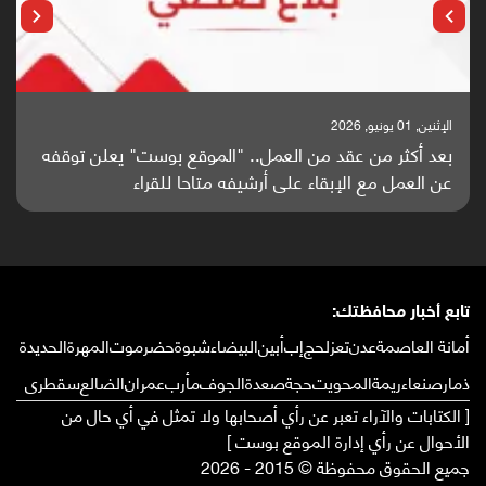
الإثنين, 25 مايو, 2026
باحثون من اليمن يدخلون سباق أبحاث ألزهايمر بدراسة
واعدة منشورة عالميا (ترجمة)
تابع أخبار محافظتك:
أمانة العاصمة
عدن
تعز
لحج
إب
أبين
البيضاء
شبوة
حضرموت
المهرة
الحديدة
ذمار
صنعاء
ريمة
المحويت
حجة
صعدة
الجوف
مأرب
عمران
الضالع
سقطرى
[ الكتابات والآراء تعبر عن رأي أصحابها ولا تمثل في أي حال من
الأحوال عن رأي إدارة الموقع بوست ]
جميع الحقوق محفوظة © 2015 - 2026