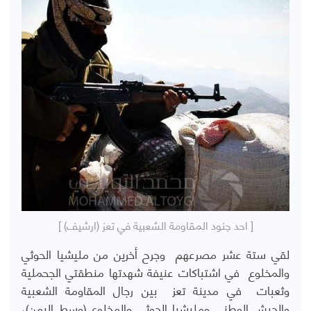
[ احد جنود المقاومة الشعبية في تعز (ارشيف) ]
لقي ستة عشر مصرعهم وجرح أخرين من مليشيا الحوثي
والمخلوع في اشتباكات عنيفة شهدتها منطقتي الجحملية
وثعبات في مدينة تعز بين رجال المقاومة الشعبية
والجيش الوطني ومليشيا الحوثي والمخلوع (وسط اليمن)،