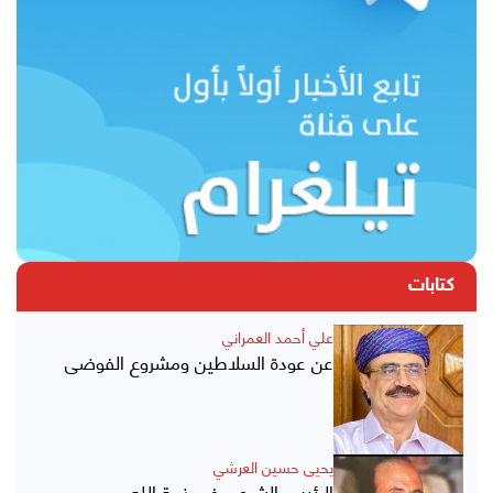
كتابات
علي أحمد العمراني
عن عودة السلاطين ومشروع الفوضى
يحيى حسين العرشي
الرئيس الشرعي في ذمة الله