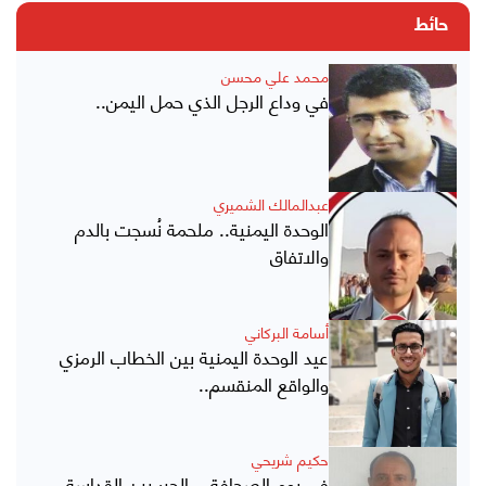
حائط
محمد علي محسن
في وداع الرجل الذي حمل اليمن..
عبدالمالك الشميري
الوحدة اليمنية.. ملحمة نُسجت بالدم
والاتفاق
أسامة البركاني
عيد الوحدة اليمنية بين الخطاب الرمزي
والواقع المنقسم..
حكيم شريحي
في يوم الصحافة .. الحبر بين القداسة