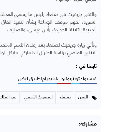
والتقى جريفيث في صنعاء رئيس ما يسمى المجلس
السويد، لفهم موقف الجماعة بشأن تنفيذ اتفاق ال
الحديدة الثلاثة: الحديدة، رأس عيسى، والصليف.
وتأتي زيارة جريفيث لصنعاء بعد إعلان الأمم المتح
الاثنين الماضي برئاسة الجنرال الدنماركي مايكل لول
تابعنا في :
فيسبوك
تويتر
يوتيوب
تيليجرام
تطبيق نبض
اليمن
صنعاء
المبعوث الأممي
عبد الملك
مشاركة: