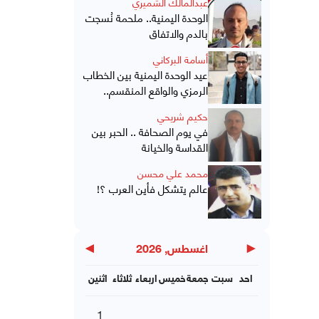
عبدالمالك الشميري
الوحدة اليمنية.. ملحمة نُسجت
بالدم والاتفاق
أسامة البركاني
عيد الوحدة اليمنية بين الخطاب
الرمزي والواقع المنقسم..
حكيم شريحي
في يوم الصحافة .. الحبر بين
القداسة والخيانة
محمد علي محسن
عالم يتشكل فأين العرب ؟!
▶
◀
اغسطس, 2026
احد
سبت
جمعة
خميس
اربعاء
ثلاثاء
اثنين
1