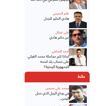
عامر الدميني
هادي المثير للجدل
علي عشال
عن حكم هادي
أحمد الشلفي
لماذا تتم مجاملة محمد الغيثي
على حساب بلد اسمه
الجمهورية اليمنية؟
حائط
محمد علي محسن
في وداع الرجل الذي حمل
اليمن..