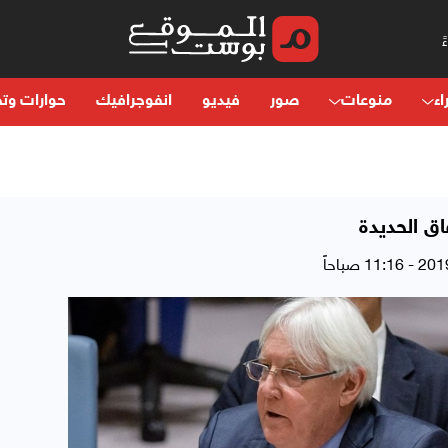
اء
منوعات
صور
فيديو
انفوجرافيك
حوارات وتح
اق الحديدة