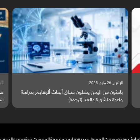
السبت, 23 مايو, 2026
الس
صراع دولي يتصاعد قرب اليمن والبحر الأحمر يتحول إلى
ت
ساحة مواجهة عالمية (ترجمة)
و
ضاء
شبوة
حضرموت
المهرة
الحديدة
ذمار
صنعاء
ريمة
المحويت
حجة
صعدة
الجوف
م