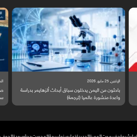
السبت, 23 مايو, 2026
السبت,
صراع دولي يتصاعد قرب اليمن والبحر الأحمر يتحول إلى
تق
ساحة مواجهة عالمية (ترجمة)
وا
ضاء
شبوة
حضرموت
المهرة
الحديدة
ذمار
صنعاء
ريمة
المحويت
حجة
صعدة
الجوف
م