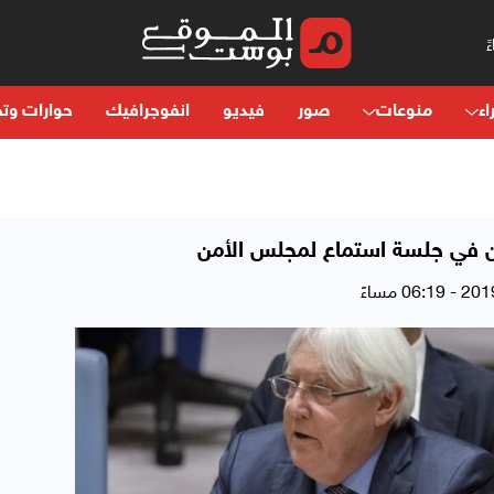
اء
منوعات
صور
فيديو
انفوجرافيك
حوارات وتح
ن في جلسة استماع لمجلس الأمن