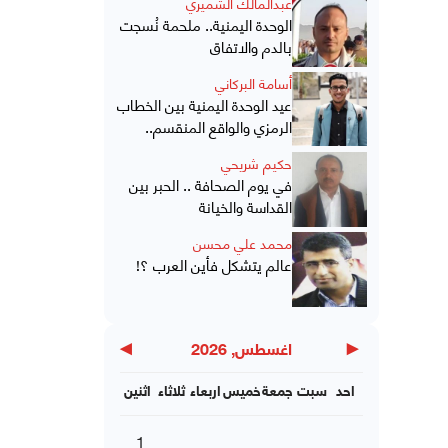
عبدالمالك الشميري
الوحدة اليمنية.. ملحمة نُسجت
بالدم والاتفاق
أسامة البركاني
عيد الوحدة اليمنية بين الخطاب
الرمزي والواقع المنقسم..
حكيم شريحي
في يوم الصحافة .. الحبر بين
القداسة والخيانة
محمد علي محسن
عالم يتشكل فأين العرب ؟!
▶
◀
اغسطس, 2026
احد
سبت
جمعة
خميس
اربعاء
ثلاثاء
اثنين
1