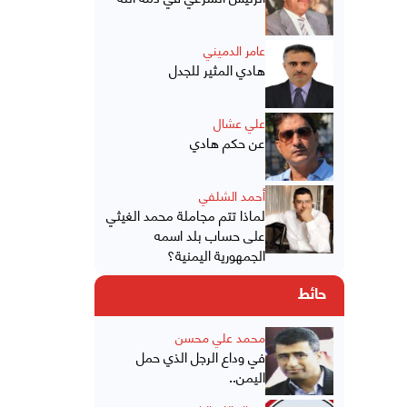
عامر الدميني
هادي المثير للجدل
علي عشال
عن حكم هادي
أحمد الشلفي
لماذا تتم مجاملة محمد الغيثي
على حساب بلد اسمه
الجمهورية اليمنية؟
حائط
محمد علي محسن
في وداع الرجل الذي حمل
اليمن..