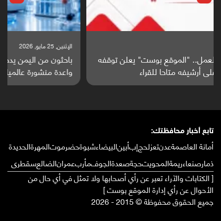
الإثنين, 25 مايو, 2026
باحثون من اليمن يدخلون سباق أبحاث ألزهايمر بدراسة
واعدة منشورة عالميا (ترجمة)
تابع أخبار محافظتك:
أمانة العاصمة
عدن
تعز
لحج
إب
أبين
البيضاء
شبوة
حضرموت
المهرة
الحديدة
ذمار
صنعاء
ريمة
المحويت
حجة
صعدة
الجوف
مأرب
عمران
الضالع
سقطرى
[ الكتابات والآراء تعبر عن رأي أصحابها ولا تمثل في أي حال من
الأحوال عن رأي إدارة الموقع بوست ]
جميع الحقوق محفوظة © 2015 - 2026