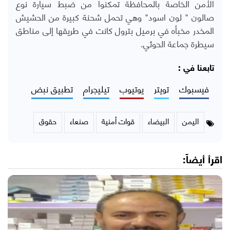
الأمن الخاصة بالمحافظة تمكنوا من ضبط سيارة نوع
صالون " لون اسود" وهي تحمل شحنة كبيرة من الحشيش
المخدر مخبأه في برميل بترول كانت في طريقها إلى مناطق
سيطرة جماعة الحوثي.
تابعنا في :
فيسبوك
تويتر
يوتيوب
تيليجرام
تطبيق نبض
اليمن
البيضاء
قوات أمنية
صنعاء
حقوق
اقرأ أيضاً: