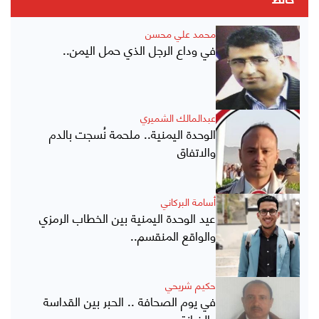
حائط
محمد علي محسن
في وداع الرجل الذي حمل اليمن..
عبدالمالك الشميري
الوحدة اليمنية.. ملحمة نُسجت بالدم
والاتفاق
أسامة البركاني
عيد الوحدة اليمنية بين الخطاب الرمزي
والواقع المنقسم..
حكيم شريحي
في يوم الصحافة .. الحبر بين القداسة
والخيانة