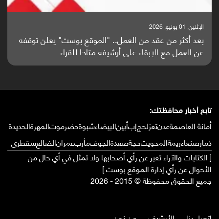
الإثنين, 25 مايو, 2026
باحثون من اليمن يدخلون سباق أبحاث ألزهايمر بدراسة
واعدة منشورة عالميا (ترجمة)
تابع أخبار محافظتك:
أمانة العاصمة
عدن
تعز
لحج
إب
أبين
البيضاء
شبوة
حضرموت
المهرة
الحديدة
ذمار
صنعاء
ريمة
المحويت
حجة
صعدة
الجوف
مأرب
عمران
الضالع
سقطرى
[ الكتابات والآراء تعبر عن رأي أصحابها ولا تمثل في أي حال من
الأحوال عن رأي إدارة الموقع بوست ]
جميع الحقوق محفوظة © 2015 - 2026
إتصل بنا
الأرشيف
من نحن