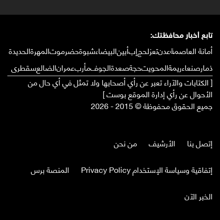
تابع أخبار محافظتك:
أمانة العاصمة
عدن
تعز
لحج
إب
أبين
البيضاء
شبوة
حضرموت
المهرة
الحديدة
ذمار
صنعاء
ريمة
المحويت
حجة
صعدة
الجوف
مأرب
عمران
الضالع
سقطرى
[ الكتابات والآراء تعبر عن رأي أصحابها ولا تمثل في أي حال من
الأحوال عن رأي إدارة الموقع بوست ]
جميع الحقوق محفوظة © 2015 - 2026
إتصل بنا
الأرشيف
من نحن
إتفاقية وسياسة الإستخدام Privacy Policy
المنصة برس
الخبر الآن