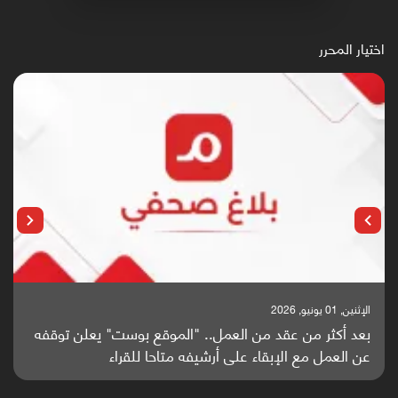
اختيار المحرر
الإثنين, 25 مايو, 2026
باحثون من اليمن يدخلون سباق أبحاث ألزهايمر بدراسة
واعدة منشورة عالميا (ترجمة)