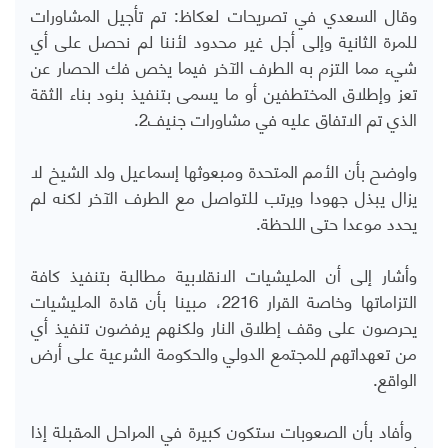
وقال السعدي في تصريحات لعكاظ: تم تأجيل المشاورات
للمرة الثانية وإلى أجل غير محدود لأننا لم نحصل على أي
شيء مما التزم به الطرف الآخر فيما يخص فك الحصار عن
تعز وإطلاق المختطفين أو ما يسمى بتنفيذ بنود بناء الثقة
الذي تم الاتفاق عليه في مشاورات جنيف2.
واوضح بأن الأمم المتحدة ومبعوثها إسماعيل ولد الشيخ لا
يزال يبذل جهودا ويرتب للتواصل مع الطرف الآخر لكنه لم
يحدد موعدا حتى اللحظة.
وأشار إلى أن المليشيات الانقلابية مطالبة بتنفيذ كافة
التزاماتها وخاصة القرار 2216، مبينا بأن قادة المليشيات
يحرصون على وقف إطلاق النار ولكنهم يرفضون تنفيذ أي
من تعهداتهم للمجتمع الدولي والحكومة الشرعية على أرض
الواقع.
وأفاد بأن الصعوبات ستكون كبيرة في المراحل المقبلة إذا