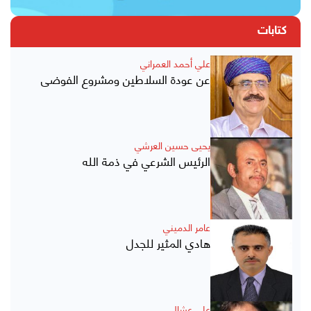
كتابات
علي أحمد العمراني
عن عودة السلاطين ومشروع الفوضى
يحيى حسين العرشي
الرئيس الشرعي في ذمة الله
عامر الدميني
هادي المثير للجدل
علي عشال