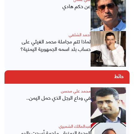
عن حكم هادي
أحمد الشلفي
لماذا تتم مجاملة محمد الغيثي على
حساب بلد اسمه الجمهورية اليمنية؟
حائط
محمد علي محسن
في وداع الرجل الذي حمل اليمن..
عبدالمالك الشميري
الوحدة اليمنية.. ملحمة نُسجت بالدم