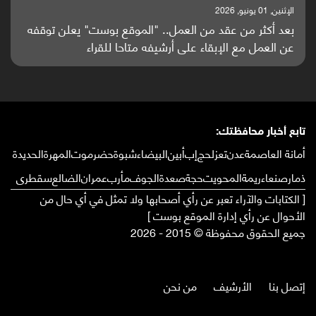
الإثنين, 25 مايو, 2026
باحثون من اليمن يدخلون سباق أبحاث ألزهايمر بدراسة
واعدة منشورة عالميا (ترجمة)
تابع أخبار محافظتك:
أمانة العاصمة
عدن
تعز
لحج
إب
أبين
البيضاء
شبوة
حضرموت
المهرة
الحديدة
ذمار
صنعاء
ريمة
المحويت
حجة
صعدة
الجوف
مأرب
عمران
الضالع
سقطرى
[ الكتابات والآراء تعبر عن رأي أصحابها ولا تمثل في أي حال من
الأحوال عن رأي إدارة الموقع بوست ]
جميع الحقوق محفوظة © 2015 - 2026
إتصل بنا
الأرشيف
من نحن