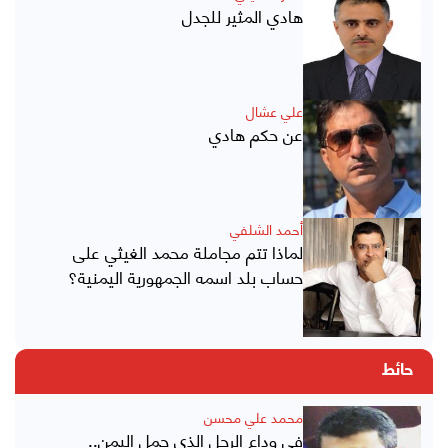
هادي المثير للجدل
علي عشال
عن حكم هادي
أحمد الشلفي
لماذا تتم مجاملة محمد الغيثي على
حساب بلد اسمه الجمهورية اليمنية؟
حائط
محمد علي محسن
في وداع الرجل الذي حمل اليمن..