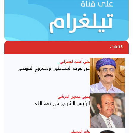
كتابات
علي أحمد العمراني
عن عودة السلاطين ومشروع الفوضى
يحيى حسين العرشي
الرئيس الشرعي في ذمة الله
عامر الدميني