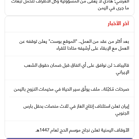
العرشي: هادي لا يعفى من المسؤولية وكل الأطراف تتحمل تبعات
ما جرى في اليمن
آخر الأخبار
بعد أكثر من عقد من العمل.. "الموقع بوست" يعلن توقفه عن
العمل مع الإبقاء على أرشيفه متاحا للقراء
قاليباف: لن نوافق على أي اتفاق قبل ضمان حقوق الشعب
الإيراني
صرخات مُكبّلة.. ملف يوثّق سير الحياة في مخيمات النزوح باليمن
إيران تعلن استئناف إنتاج الغاز في ثلاث منصات بحقل بارس
الجنوبي
الأوقاف اليمنية تعلن نجاح موسم الحج لعام 1447هـ