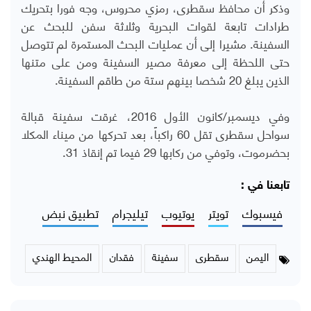
وذكر أن محافظ سقطرى، رمزي محروس، وجه فورا بتحريك
طرادات تابعة لقوات البحرية وثلاثة سفن للبحث عن
السفينة. مشيرا إلى أن عمليات البحث المستمرة لم تتوصل
حتى اللحظة إلى معرفة مصير السفينة ومن على متنها
الذين يبلغ 20 شخصا بينهم ستة من طاقم السفينة.
وفي ديسمبر/كانون الأول 2016، غرقت سفينة قبالة
سواحل سقطرى تقل 60 راكباً، بعد تحركها من ميناء المكلا
بحضرموت، وتوفي من ركابها 29 فيما تم إنقاذ 31.
تابعنا في :
فيسبوك
تويتر
يوتيوب
تيليجرام
تطبيق نبض
اليمن
سقطرى
سفينة
فقدان
المحيط الهندي