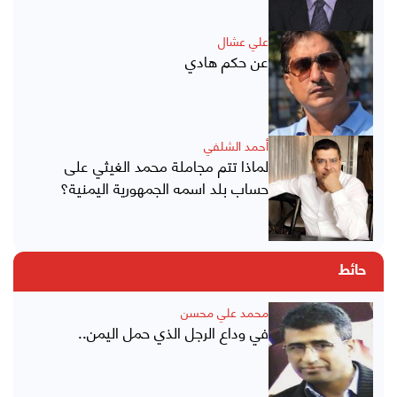
علي عشال
عن حكم هادي
أحمد الشلفي
لماذا تتم مجاملة محمد الغيثي على
حساب بلد اسمه الجمهورية اليمنية؟
حائط
محمد علي محسن
في وداع الرجل الذي حمل اليمن..