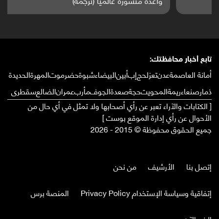
واعدة منشورة عالميا (ترجمة)
تابع أخبار محافظتك:
أمانة العاصمة
عدن
تعز
لحج
إب
أبين
البيضاء
شبوة
حضرموت
المهرة
الحديدة
ذمار
صنعاء
ريمة
المحويت
حجة
صعدة
الجوف
مأرب
عمران
الضالع
سقطرى
[ الكتابات والآراء تعبر عن رأي أصحابها ولا تمثل في أي حال من
الأحوال عن رأي إدارة الموقع بوست ]
جميع الحقوق محفوظة © 2015 - 2026
إتصل بنا
الأرشيف
من نحن
إتفاقية وسياسة الإستخدام Privacy Policy
المنصة برس
الخبر الآن