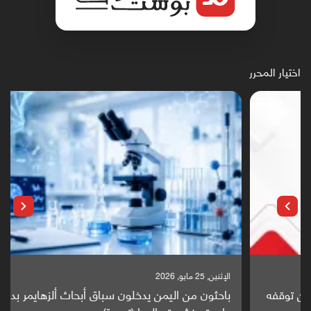
اختيار المحرر
الإثنين, 25 مايو, 2026
باحثون من اليمن يدخلون سباق أبحاث ألزهايمر بدراسة