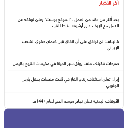
آخر الأخبار
بعد أكثر من عقد من العمل.. "الموقع بوست" يعلن توقفه عن
العمل مع الإبقاء على أرشيفه متاحا للقراء
قاليباف: لن نوافق على أي اتفاق قبل ضمان حقوق الشعب
الإيراني
صرخات مُكبّلة.. ملف يوثّق سير الحياة في مخيمات النزوح باليمن
إيران تعلن استئناف إنتاج الغاز في ثلاث منصات بحقل بارس
الجنوبي
الأوقاف اليمنية تعلن نجاح موسم الحج لعام 1447هـ