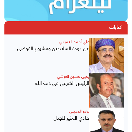
كتابات
علي أحمد العمراني
عن عودة السلاطين ومشروع الفوضى
يحيى حسين العرشي
الرئيس الشرعي في ذمة الله
عامر الدميني
هادي المثير للجدل