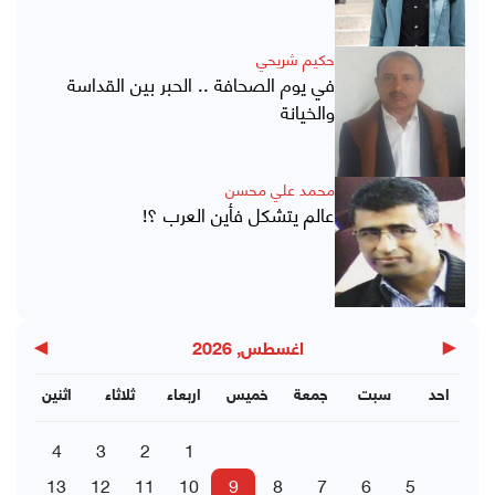
حكيم شريحي
في يوم الصحافة .. الحبر بين القداسة
والخيانة
محمد علي محسن
عالم يتشكل فأين العرب ؟!
▶
◀
اغسطس, 2026
احد
سبت
جمعة
خميس
اربعاء
ثلاثاء
اثنين
4
3
2
1
13
12
11
10
9
8
7
6
5