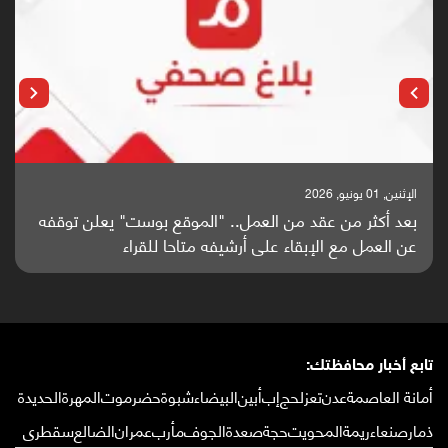
الإثنين, 25 مايو, 2026
باحثون من اليمن يدخلون سباق أبحاث ألزهايمر بدراسة
واعدة منشورة عالميا (ترجمة)
تابع أخبار محافظتك:
أمانة العاصمة
عدن
تعز
لحج
إب
أبين
البيضاء
شبوة
حضرموت
المهرة
الحديدة
ذمار
صنعاء
ريمة
المحويت
حجة
صعدة
الجوف
مأرب
عمران
الضالع
سقطرى