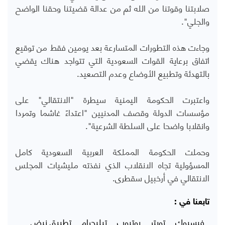
صلابتنا وقوتنا من الله ثم من عدالة قضيتنا وحقنا الواضح
والجلي".
وجاءت هذه التطورات المتسارعة بعد يومين فقط من توقيع
اتفاق برعاية القوات السعودية التي تتواجد هناك يقضي
بالتهدئة وتطبيع الأوضاع وعدم التصعيد.
واعتبرت الحكومة اليمنية سيطرة "الانتقالي" على
مؤسسات الدولة وقصف المدنيين "اعتداءً غاشما وتمردا
وانقلابا واضحا على السلطة الشرعية".
وحملت الحكومة المملكة العربية السعودية كامل
المسؤولية تجاه الانقلاب الذي نفذته مليشيات المجلس
الانتقالي في أرخبيل سقطرى.
تابعنا في :
فيسبوك
تويتر
يوتيوب
تيليجرام
تطبيق نبض