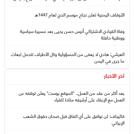
الأوقاف اليمنية تعلن نجاح موسم الحج لعام 1447هـ
وفاة القيادي الاشتراكي أنيس حسن يحيى بعد مسيرة سياسية
ووطنية حافلة
العرشي: هادي لا يعفى من المسؤولية وكل الأطراف تتحمل تبعات
ما جرى في اليمن
آخر الأخبار
بعد أكثر من عقد من العمل.. "الموقع بوست" يعلن توقفه عن
العمل مع الإبقاء على أرشيفه متاحا للقراء
قاليباف: لن نوافق على أي اتفاق قبل ضمان حقوق الشعب
الإيراني