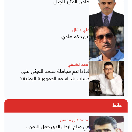
هادي المثير للجدل
علي عشال
عن حكم هادي
أحمد الشلفي
لماذا تتم مجاملة محمد الغيثي على
حساب بلد اسمه الجمهورية اليمنية؟
حائط
محمد علي محسن
في وداع الرجل الذي حمل اليمن..