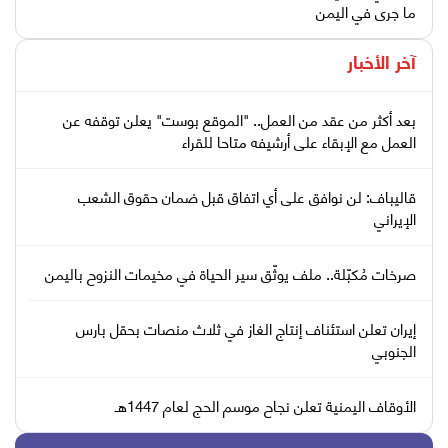
ما جرى في اليمن
آخر الأخبار
بعد أكثر من عقد من العمل.. "الموقع بوست" يعلن توقفه عن
العمل مع الإبقاء على أرشيفه متاحا للقراء
قاليباف: لن نوافق على أي اتفاق قبل ضمان حقوق الشعب
الإيراني
صرخات مُكبّلة.. ملف يوثّق سير الحياة في مخيمات النزوح باليمن
إيران تعلن استئناف إنتاج الغاز في ثلاث منصات بحقل بارس
الجنوبي
الأوقاف اليمنية تعلن نجاح موسم الحج لعام 1447هـ