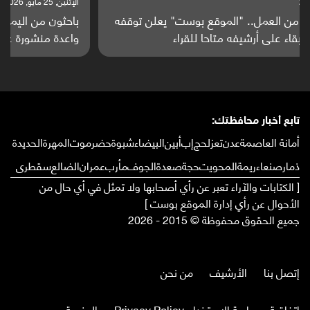
الإثنين, 25 مايو, 2026
باحثون من اليمن يدخلون سباق أبحاث ألزهايمر بدراسة
واعدة منشورة عالميا (ترجمة)
تابع أخبار محافظتك:
أمانة العاصمة
عدن
تعز
لحج
إب
أبين
البيضاء
شبوة
حضرموت
المهرة
الحديدة
ذمار
صنعاء
ريمة
المحويت
حجة
صعدة
الجوف
مأرب
عمران
الضالع
سقطرى
[ الكتابات والآراء تعبر عن رأي أصحابها ولا تمثل في أي حال من
الأحوال عن رأي إدارة الموقع بوست ]
جميع الحقوق محفوظة © 2015 - 2026
إتصل بنا
الأرشيف
من نحن
إتفاقية وسياسة الإستخدام Privacy Policy
المنصة برس