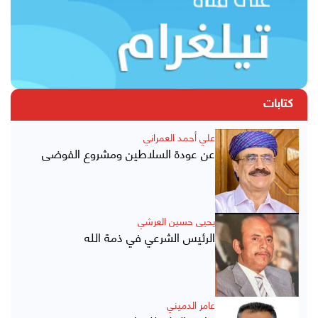
كتابات
علي أحمد العمراني
عن عودة السلاطين ومشروع الفوضى
يحيى حسين العرشي
الرئيس الشرعي في ذمة الله
عامر الدميني