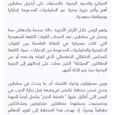
الموانئ والحدود البحرية، بالاستيلاء على أرخبيل سقطرى
أهم وأكبر جزيرة يمنية عبر المليشيات المدعومة إماراتيا
وبموافقة سعودية.
وتعم اليمن خلال الأيام الأخيرة، حالة صدمة واندهاش مما
يحصل في سقطرى، بعد انسحاب القوات التابعة للسعودية
التي كانت متمركزة في النقاط الفاصلة بين القوات
الحكومية والمليشيات المدعومة من الإمارات، سواء التابعة
للمجلس الانتقالي الانفصالي الذي كونته وتدعمه أو من
المقاتلين "المرتزقة" الذين عملت على إدخالهم إلى الجزيرة
اليمنية منذ نحو ثلاثة أشهر.
ويرى مسؤولون وخبراء اقتصاد أن ما يحدث في سقطرى
يندرج ضمن مخطط غامض تم وضعه قبل بداية الحرب في
اليمن التي أطلق عليها "عاصفة الحزم" يشمل أيضاً المهرة
وحضرموت بصفتهما منطقتين متجاورتين ومتداخلتين
جغرافياً وبحرياً، إذ يهدف هذا المخطط إلى تغيير المعالم