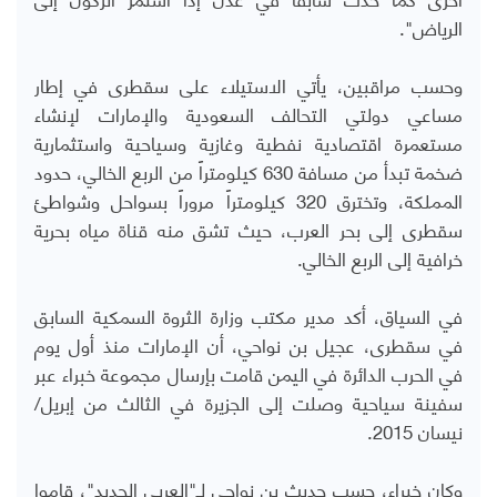
الرياض".
وحسب مراقبين، يأتي الاستيلاء على سقطرى في إطار
مساعي دولتي التحالف السعودية والإمارات لإنشاء
مستعمرة اقتصادية نفطية وغازية وسياحية واستثمارية
ضخمة تبدأ من مسافة 630 كيلومتراً من الربع الخالي، حدود
المملكة، وتخترق 320 كيلومتراً مروراً بسواحل وشواطئ
سقطرى إلى بحر العرب، حيث تشق منه قناة مياه بحرية
خرافية إلى الربع الخالي.
في السياق، أكد مدير مكتب وزارة الثروة السمكية السابق
في سقطرى، عجيل بن نواحي، أن الإمارات منذ أول يوم
في الحرب الدائرة في اليمن قامت بإرسال مجموعة خبراء عبر
سفينة سياحية وصلت إلى الجزيرة في الثالث من إبريل/
نيسان 2015.
وكان خبراء، حسب حديث بن نواحي لـ"العربي الجديد"، قاموا