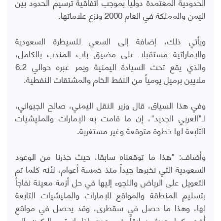
الحدودية المعتمدة دوليا بموجب اتفاقية ترسيم الحدود بين
اليمن والمملكة في العام 2000 ونزع علاماتها.
ويأتي ذلك، إضافة إلى السعي للسيطرة السعودية
والإماراتية مستقبلا على مضيق باب المندب بالكامل،
والذي يقع تحت السيادة اليمنية ويمر عبره حوالي 6.2
ملايين برميل يومياً من النفط الخام والمشتقات النفطية.
وفي هذا السياق، قال وزير النقل اليمني، صالح الجبواني،
لـ"العربي الجديد"، إن ما قامت به الإمارات والمليشيات
التابعة لها خطوة متوقعة وغير مستغربة.
وأضاف: "هذا ما توقعناه سابقا، حيث حذرنا من الوعود
السعودية التي نخبرها جيداً منذ خمسة أعوام، لأنه كلما تم
التعويل على الرياض واللجوء إليها في حل أزمة معينة نفاجأ
بتسليم المنطقة والمواقع للإمارات والمليشيات التابعة
لها، وهذا ما حصل في سقطرى، وقد يحصل في مواقع
أخرى كما حدث سابقاً في عدن إذا استمر الركون إلى