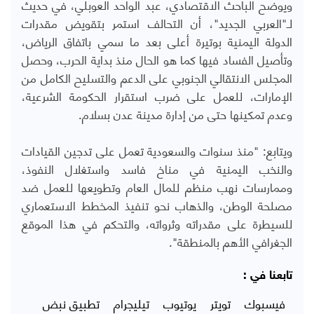
ويوضح الباحث الاقتصادي، عبد الواحد العوبلي، في حديث
لـ"العربي الجديد"، أن التحالف استمر بتقويض مقدرات
الدولة اليمنية بوتيرة أعلى بعد ما سمي باتفاق الرياض،
وتأصيل الفساد فيها كما هو الحال منذ بداية الحرب، وحصل
المجلس الانتقالي الجنوبي على الدعم والتسليح الكامل من
الإمارات، للعمل على ضرب استقرار الحكومة الشرعية،
وعدم تمكينها حتى من إدارة مدينة عدن بسلام.
ويتابع: "منذ سنوات والسعودية تعمل على تدجين القيادات
والنخب اليمنية في مناخ فاسد واستغلال النفوذ،
وممارسات نهب منظم للمال العام وتطويعها للعمل ضد
مصلحة الوطن، والذهاب نحو تنفيذ المخطط الاستعماري
للسيطرة على مقدراته وثرواته، والتحكم في هذا الموقع
الجغرافي الأهم بالمنطقة".
تابعنا في :
فيسبوك
تويتر
يوتيوب
تيليجرام
تطبيق نبض