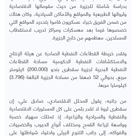
بدراسة شاملة للجزيرة من حيث مقوماتها الاقتصادية
وثرواتها الطبيعية والمواقع والأماكن السياحية، وكان هناك
من ضمن الفريق خبراء عسكريون قاموا بتحديد المواقع التي
خصصوها فيما بعد معسكرات ومراكز تدريب لاستقطاب
المسلحين، معظمهم من خارج الجزيرة.
وتقدر خريطة القطاعات النفطية الصادرة عن هيئة الإنتاج
والاستكشافات النفطية الحكومية مساحة القطاعات
النفطية البحرية لجزيرة سقطرى بنحو (200.000) كيلومتر
مربع، بحوالي 52 ضعفا من مساحة الجزيرة البالغة (3.796)
كيلومترا مربعا.
من جانبه، يقول المحلل الاقتصادي، صادق علي، إن
سقطرى ثروة لا تقدر بثمن على كل المستويات الاقتصادية
والنفطية والسياحية والزراعية، إذ تمتلك سهولا خصبة
وواسعة لزراعة القمح ومختلف أنواع الحبوب والخضروات
والفواكه، إلى جانب التنوع البيئي واحتواء شواطئها على