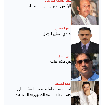
يحيى حسين العرشي
الرئيس الشرعي في ذمة الله
عامر الدميني
هادي المثير للجدل
علي عشال
عن حكم هادي
أحمد الشلفي
لماذا تتم مجاملة محمد الغيثي على
حساب بلد اسمه الجمهورية اليمنية؟