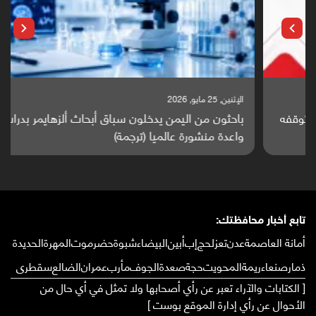
الإثنين, 25 مايو, 2026
باحثون من اليمن يدخلون سباق أبحاث ألزهايمر بدراسة
واعدة منشورة عالميا (ترجمة)
تابع أخبار محافظتك:
أمانة العاصمة
عدن
تعز
لحج
إب
أبين
البيضاء
شبوة
حضرموت
المهرة
الحديدة
ذمار
صنعاء
ريمة
المحويت
حجة
صعدة
الجوف
مأرب
عمران
الضالع
سقطرى
[ الكتابات والآراء تعبر عن رأي أصحابها ولا تمثل في أي حال من
الأحوال عن رأي إدارة الموقع بوست ]