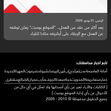
الإثنين, 25 مايو, 2026
باحثون من اليمن يدخلون سباق أبحاث ألزهايمر بدراسة
واعدة منشورة عالميا (ترجمة)
تابع أخبار محافظتك:
أمانة العاصمة
عدن
تعز
لحج
إب
أبين
البيضاء
شبوة
حضرموت
المهرة
الحديدة
ذمار
صنعاء
ريمة
المحويت
حجة
صعدة
الجوف
مأرب
عمران
الضالع
سقطرى
[ الكتابات والآراء تعبر عن رأي أصحابها ولا تمثل في أي حال من
الأحوال عن رأي إدارة الموقع بوست ]
جميع الحقوق محفوظة © 2015 - 2026