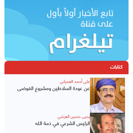
كتابات
علي أحمد العمراني
عن عودة السلاطين ومشروع الفوضى
يحيى حسين العرشي
الرئيس الشرعي في ذمة الله