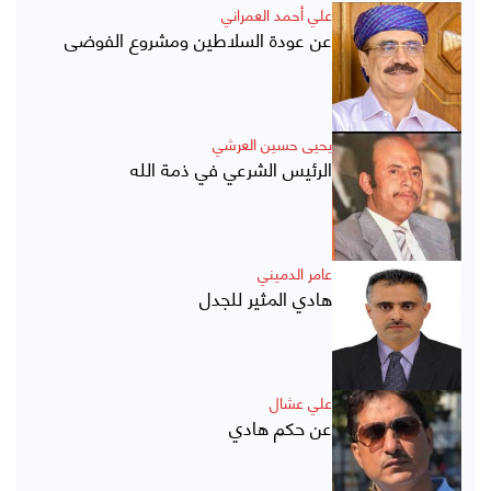
علي أحمد العمراني
عن عودة السلاطين ومشروع الفوضى
يحيى حسين العرشي
الرئيس الشرعي في ذمة الله
عامر الدميني
هادي المثير للجدل
علي عشال
عن حكم هادي