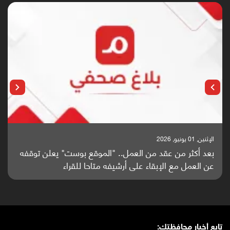
الإثنين, 25 مايو, 2026
باحثون من اليمن يدخلون سباق أبحاث ألزهايمر بدراسة
واعدة منشورة عالميا (ترجمة)
تابع أخبار محافظتك: