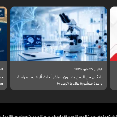
السبت, 23 مايو, 2026
ا
ة
صراع دولي يتصاعد قرب اليمن والبحر الأحمر يتحول إلى
ت
ساحة مواجهة عالمية (ترجمة)
و
ضاء
شبوة
حضرموت
المهرة
الحديدة
ذمار
صنعاء
ريمة
المحويت
حجة
صعدة
الجوف
م