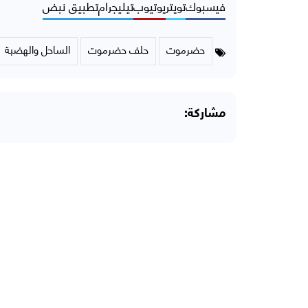
فيسبوك
تويتر
يوتيوب
تيليجرام
تطبيق نبض
حضرموت
حلف حضرموت
الساحل والهضبة
مشاركة: