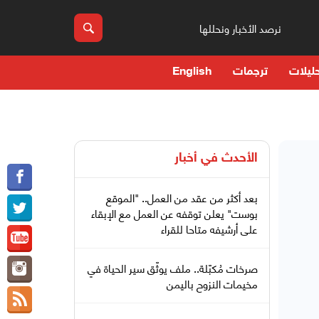
نرصد الأخبار ونحللها
ليلات
ترجمات
English
الأحدث في
أخبار
بعد أكثر من عقد من العمل.. "الموقع
بوست" يعلن توقفه عن العمل مع الإبقاء
على أرشيفه متاحا للقراء
صرخات مُكبّلة.. ملف يوثّق سير الحياة في
مخيمات النزوح باليمن