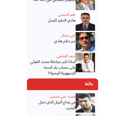
عامر الدميني
هادي المثير للجدل
علي عشال
عن حكم هادي
أحمد الشلفي
لماذا تتم مجاملة محمد الغيثي
على حساب بلد اسمه
الجمهورية اليمنية؟
حائط
محمد علي محسن
في وداع الرجل الذي حمل
اليمن..