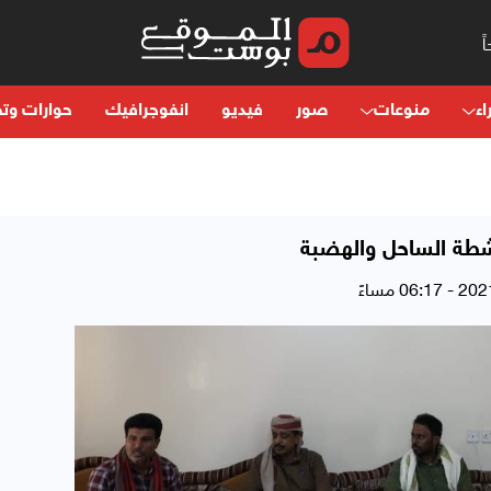
اء
منوعات
صور
فيديو
انفوجرافيك
حوارات وتح
طة الساحل والهضبة