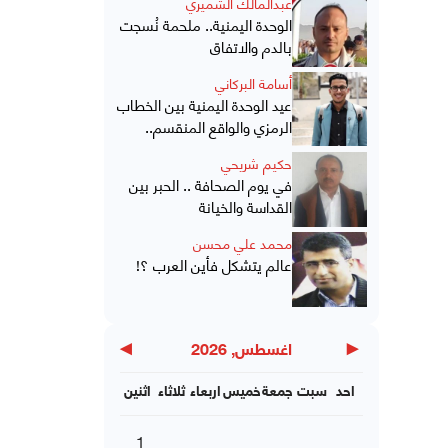
عبدالمالك الشميري
الوحدة اليمنية.. ملحمة نُسجت
بالدم والاتفاق
أسامة البركاني
عيد الوحدة اليمنية بين الخطاب
الرمزي والواقع المنقسم..
حكيم شريحي
في يوم الصحافة .. الحبر بين
القداسة والخيانة
محمد علي محسن
عالم يتشكل فأين العرب ؟!
▶
◀
اغسطس, 2026
احد
سبت
جمعة
خميس
اربعاء
ثلاثاء
اثنين
1