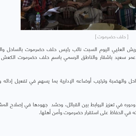
[ حلف حضرموت ]
يش العليي اليوم السبت نائب رئيس حلف حضرموت بالساحل وال
م عمر سعيد باشقار والناطق الرسمي باسم حلف حضرموت الكعش
 والهضبة وترتيب أوضاعه الإدارية بما يسهم في تفعيل إدائه و
دوره في تعزيز الروابط بين القبائل، وحشد جهودها في إصلاح الم
اته في الحفاظ على استقرار حضرموت وأمن أهلها.