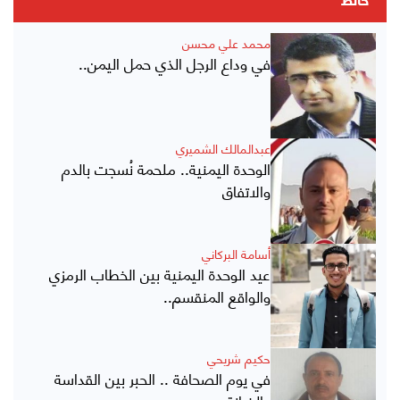
حائط
محمد علي محسن
في وداع الرجل الذي حمل اليمن..
عبدالمالك الشميري
الوحدة اليمنية.. ملحمة نُسجت بالدم
والاتفاق
أسامة البركاني
عيد الوحدة اليمنية بين الخطاب الرمزي
والواقع المنقسم..
حكيم شريحي
في يوم الصحافة .. الحبر بين القداسة
والخيانة