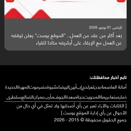
الإثنين, 25 مايو, 2026
باحثون من اليمن يدخلون سباق أبحاث ألزهايمر بدراسة
واعدة منشورة عالميا (ترجمة)
تابع أخبار محافظتك:
أمانة العاصمة
عدن
تعز
لحج
إب
أبين
البيضاء
شبوة
حضرموت
المهرة
الحديدة
ذمار
صنعاء
ريمة
المحويت
حجة
صعدة
الجوف
مأرب
عمران
الضالع
سقطرى
[ الكتابات والآراء تعبر عن رأي أصحابها ولا تمثل في أي حال من
الأحوال عن رأي إدارة الموقع بوست ]
جميع الحقوق محفوظة © 2015 - 2026