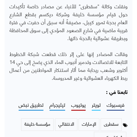
ونقلت وكالة "سقطرى" للأنباء عن مصادر خاصة تأكيدات
حول قيام مؤسسة خليفة وشركة ديكسم بقطع الشارع
العام بحجة تمرير كيبل، مضيفةً أنه سبق أن حفرت في فترة
قريبة ماضية في شارع الصعود المؤدي إلى سوق المحافظة
وبطريقة عشوائية بالحجة ذاتها.
وقالت المصادر إنها على إثر ذلك قطعت شبكة الخطوط
التابعة للاتصالات وتدمير أنبوب الماء الذي يضخ إلى حي 14
أكتوبر وشعب ريحابة مما أثار استنكار المواطنين من أعمال
ربط الكهرباء العشوائية وغير المدروسة.
تابعنا في :
فيسبوك
تويتر
يوتيوب
تيليجرام
تطبيق نبض
سقطرى
الإمارات
الانتقالي
مؤسسة خليفة
شركة ديكسوم