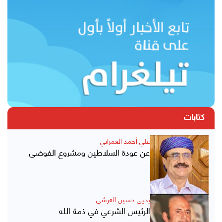
كتابات
علي أحمد العمراني
عن عودة السلاطين ومشروع الفوضى
يحيى حسين العرشي
الرئيس الشرعي في ذمة الله