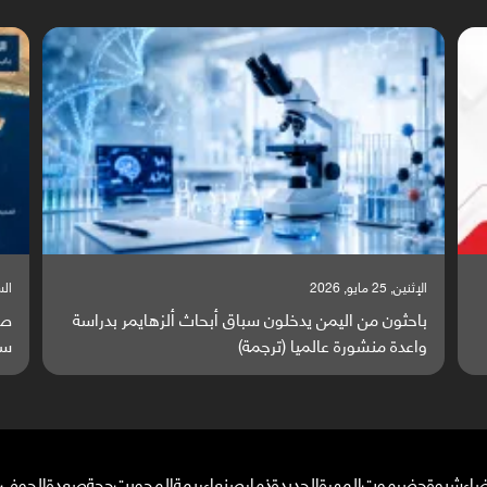
السبت, 23 مايو, 2026
السب
صراع دولي يتصاعد قرب اليمن والبحر الأحمر يتحول إلى
تق
ساحة مواجهة عالمية (ترجمة)
وا
ضاء
شبوة
حضرموت
المهرة
الحديدة
ذمار
صنعاء
ريمة
المحويت
حجة
صعدة
الجوف
م