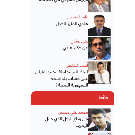
عامر الدميني
هادي المثير للجدل
علي عشال
عن حكم هادي
أحمد الشلفي
لماذا تتم مجاملة محمد الغيثي
على حساب بلد اسمه
الجمهورية اليمنية؟
حائط
محمد علي محسن
في وداع الرجل الذي حمل
اليمن..