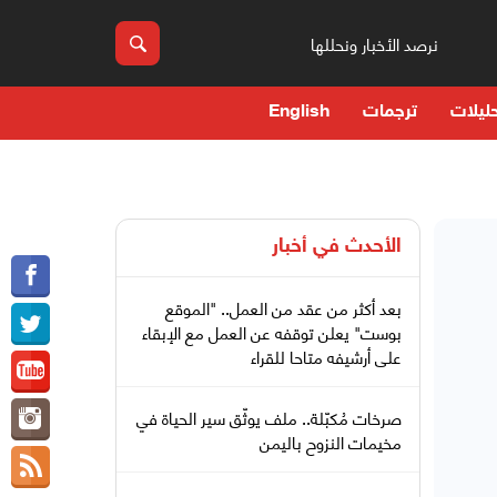
نرصد الأخبار ونحللها
ليلات
ترجمات
English
الأحدث في
أخبار
بعد أكثر من عقد من العمل.. "الموقع
بوست" يعلن توقفه عن العمل مع الإبقاء
على أرشيفه متاحا للقراء
صرخات مُكبّلة.. ملف يوثّق سير الحياة في
مخيمات النزوح باليمن