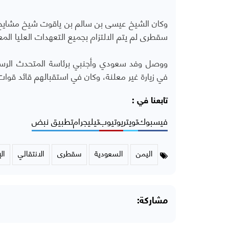
وكان الشيخ عيسى بن سالم بن ياقوت شيخ مشايخ أر
سقطرى لم يتم الالتزام بجميع التعهدات العليا الم
ووصل وفد
سعودي وأجنبي برئاسة المتحدث الرسم
في زيارة غير معلنة، وكان في استقبالهم قائد قوات 
تابعنا في :
فيسبوك
تويتر
يوتيوب
تيليجرام
تطبيق نبض
اليمن
السعودية
سقطرى
الانتقالي
ال
مشاركة: