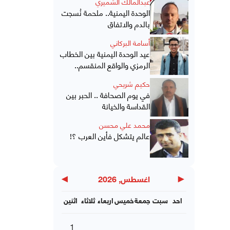
عبدالمالك الشميري
الوحدة اليمنية.. ملحمة نُسجت
بالدم والاتفاق
أسامة البركاني
عيد الوحدة اليمنية بين الخطاب
الرمزي والواقع المنقسم..
حكيم شريحي
في يوم الصحافة .. الحبر بين
القداسة والخيانة
محمد علي محسن
عالم يتشكل فأين العرب ؟!
▶
◀
اغسطس, 2026
احد
سبت
جمعة
خميس
اربعاء
ثلاثاء
اثنين
1