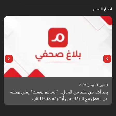
اختيار المحرر
الإثنين, 25 مايو, 2026
باحثون من اليمن يدخلون سباق أبحاث ألزهايمر بدراسة
واعدة منشورة عالميا (ترجمة)