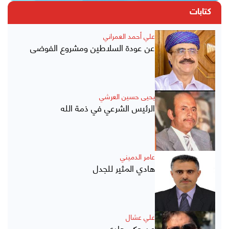
كتابات
علي أحمد العمراني
عن عودة السلاطين ومشروع الفوضى
يحيى حسين العرشي
الرئيس الشرعي في ذمة الله
عامر الدميني
هادي المثير للجدل
علي عشال
عن حكم هادي