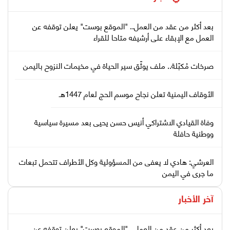
بعد أكثر من عقد من العمل.. "الموقع بوست" يعلن توقفه عن
العمل مع الإبقاء على أرشيفه متاحا للقراء
صرخات مُكبّلة.. ملف يوثّق سير الحياة في مخيمات النزوح باليمن
الأوقاف اليمنية تعلن نجاح موسم الحج لعام 1447هـ
وفاة القيادي الاشتراكي أنيس حسن يحيى بعد مسيرة سياسية
ووطنية حافلة
العرشي: هادي لا يعفى من المسؤولية وكل الأطراف تتحمل تبعات
ما جرى في اليمن
آخر الأخبار
بعد أكثر من عقد من العمل.. "الموقع بوست" يعلن توقفه عن