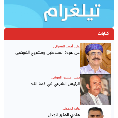
كتابات
علي أحمد العمراني
عن عودة السلاطين ومشروع الفوضى
يحيى حسين العرشي
الرئيس الشرعي في ذمة الله
عامر الدميني
هادي المثير للجدل