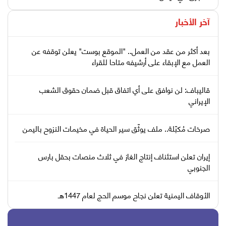
آخر الأخبار
بعد أكثر من عقد من العمل.. "الموقع بوست" يعلن توقفه عن
العمل مع الإبقاء على أرشيفه متاحا للقراء
قاليباف: لن نوافق على أي اتفاق قبل ضمان حقوق الشعب
الإيراني
صرخات مُكبّلة.. ملف يوثّق سير الحياة في مخيمات النزوح باليمن
إيران تعلن استئناف إنتاج الغاز في ثلاث منصات بحقل بارس
الجنوبي
الأوقاف اليمنية تعلن نجاح موسم الحج لعام 1447هـ