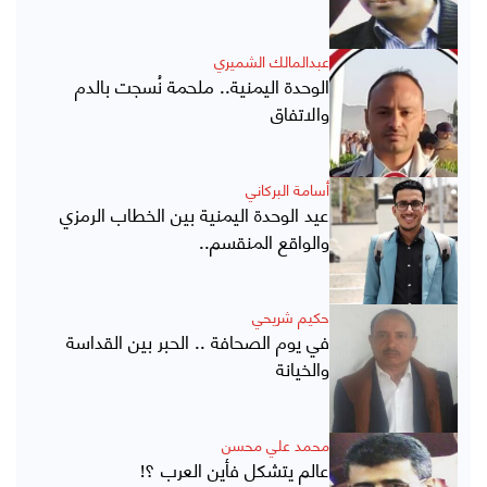
عبدالمالك الشميري
الوحدة اليمنية.. ملحمة نُسجت بالدم
والاتفاق
أسامة البركاني
عيد الوحدة اليمنية بين الخطاب الرمزي
والواقع المنقسم..
حكيم شريحي
في يوم الصحافة .. الحبر بين القداسة
والخيانة
محمد علي محسن
عالم يتشكل فأين العرب ؟!