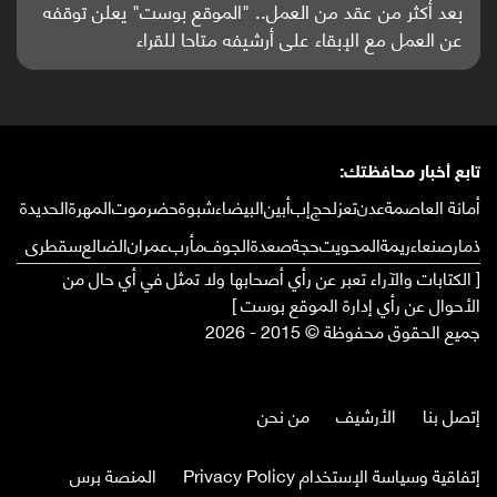
باحثون من اليمن يدخلون سباق أبحاث ألزهايمر بدراسة
واعدة منشورة عالميا (ترجمة)
تابع أخبار محافظتك:
أمانة العاصمة
عدن
تعز
لحج
إب
أبين
البيضاء
شبوة
حضرموت
المهرة
الحديدة
ذمار
صنعاء
ريمة
المحويت
حجة
صعدة
الجوف
مأرب
عمران
الضالع
سقطرى
[ الكتابات والآراء تعبر عن رأي أصحابها ولا تمثل في أي حال من
الأحوال عن رأي إدارة الموقع بوست ]
جميع الحقوق محفوظة © 2015 - 2026
إتصل بنا
الأرشيف
من نحن
إتفاقية وسياسة الإستخدام Privacy Policy
المنصة برس