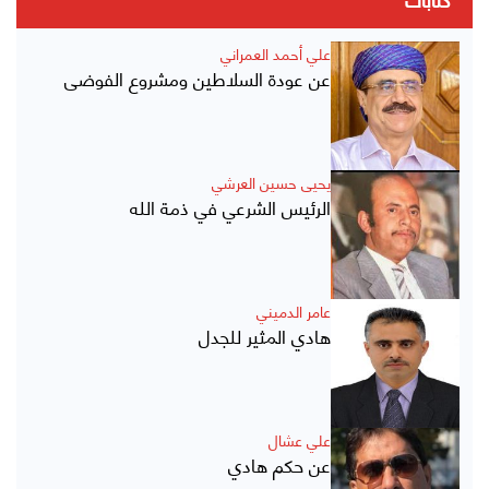
كتابات
علي أحمد العمراني
عن عودة السلاطين ومشروع الفوضى
يحيى حسين العرشي
الرئيس الشرعي في ذمة الله
عامر الدميني
هادي المثير للجدل
علي عشال
عن حكم هادي