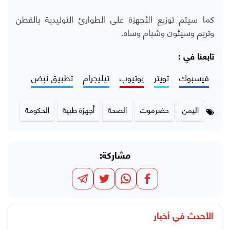
كما سيتم توزيع الأجهزة على الطوارئ التوليدية بالقطن
وتريم وسيئون وشبام وساه.
تابعنا في :
فيسبوك
تويتر
يوتيوب
تيليجرام
تطبيق نبض
اليمن
حضرموت
الصحة
أجهزة طبية
الحكومة
مشاركة:
الأحدث في
أخبار