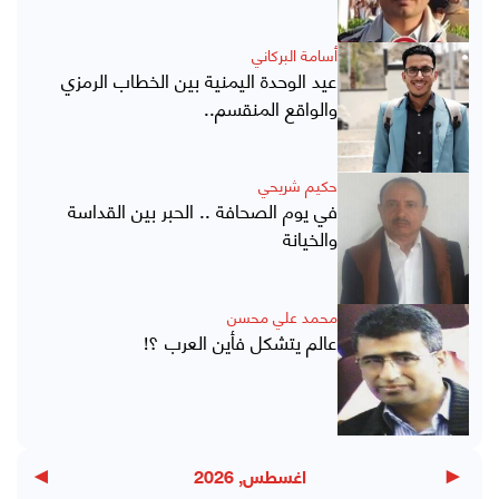
أسامة البركاني
عيد الوحدة اليمنية بين الخطاب الرمزي
والواقع المنقسم..
حكيم شريحي
في يوم الصحافة .. الحبر بين القداسة
والخيانة
محمد علي محسن
عالم يتشكل فأين العرب ؟!
▶
◀
اغسطس, 2026