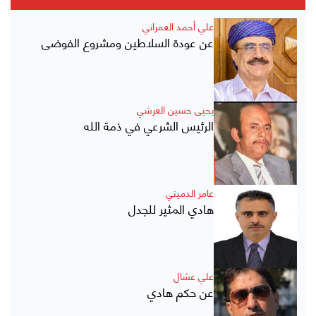
علي أحمد العمراني
عن عودة السلاطين ومشروع الفوضى
يحيى حسين العرشي
الرئيس الشرعي في ذمة الله
عامر الدميني
هادي المثير للجدل
علي عشال
عن حكم هادي