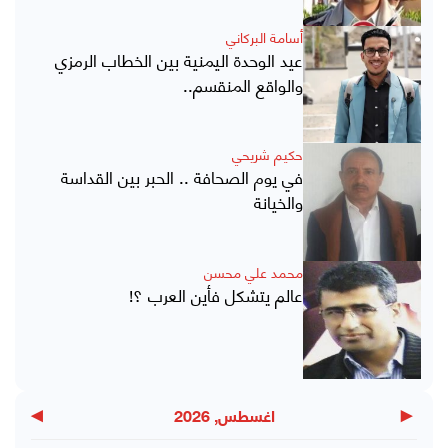
أسامة البركاني
عيد الوحدة اليمنية بين الخطاب الرمزي
والواقع المنقسم..
حكيم شريحي
في يوم الصحافة .. الحبر بين القداسة
والخيانة
محمد علي محسن
عالم يتشكل فأين العرب ؟!
▶
◀
اغسطس, 2026