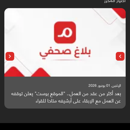
الإثنين, 25 مايو, 2026
باحثون من اليمن يدخلون سباق أبحاث ألزهايمر بدراسة
واعدة منشورة عالميا (ترجمة)