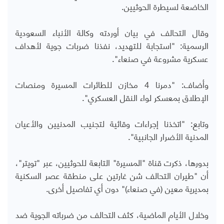
الخاضعة لسيطرة الحوثيين.
وقال التحالف في بيان أوردته وكالة الأنباء السعودية
الرسمية: "استجابة للتهديد، نفذنا ضربات جوية لأهداف
عسكرية مشروعة في صنعاء".
وأضاف: "دمرنا 4 مخازن للطائرات المسيرة ومنصات
الإطلاق بمعسكر لواء النقل العسكري".
وتابع: "اتخذنا إجراءات وقائية لتجنيب المدنيين والأعيان
المدنية الأضرار الجانبية".
بدورها، ذكرت قناة "المسيرة" التابعة للحوثيين، عبر "تويتر"،
أن "طيران التحالف شن غارتين على منطقة عصر السكنية
بمديرية معين (في صنعاء)" دون أي تفاصيل أخرى.
وخلال الأيام الماضية، كثف التحالف من ضرباته الجوية ضد