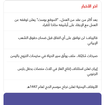
آخر الأخبار
بعد أكثر من عقد من العمل.. "الموقع بوست" يعلن توقفه عن
العمل مع الإبقاء على أرشيفه متاحا للقراء
قاليباف: لن نوافق على أي اتفاق قبل ضمان حقوق الشعب
الإيراني
صرخات مُكبّلة.. ملف يوثّق سير الحياة في مخيمات النزوح باليمن
إيران تعلن استئناف إنتاج الغاز في ثلاث منصات بحقل بارس
الجنوبي
الأوقاف اليمنية تعلن نجاح موسم الحج لعام 1447هـ