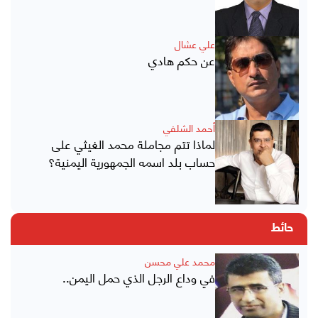
علي عشال
عن حكم هادي
أحمد الشلفي
لماذا تتم مجاملة محمد الغيثي على
حساب بلد اسمه الجمهورية اليمنية؟
حائط
محمد علي محسن
في وداع الرجل الذي حمل اليمن..