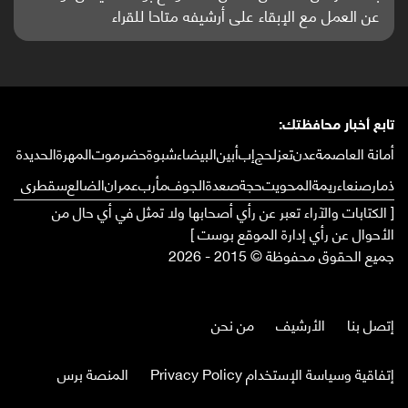
واعدة منشورة عالميا (ترجمة)
تابع أخبار محافظتك:
أمانة العاصمة
عدن
تعز
لحج
إب
أبين
البيضاء
شبوة
حضرموت
المهرة
الحديدة
ذمار
صنعاء
ريمة
المحويت
حجة
صعدة
الجوف
مأرب
عمران
الضالع
سقطرى
[ الكتابات والآراء تعبر عن رأي أصحابها ولا تمثل في أي حال من
الأحوال عن رأي إدارة الموقع بوست ]
جميع الحقوق محفوظة © 2015 - 2026
إتصل بنا
الأرشيف
من نحن
إتفاقية وسياسة الإستخدام Privacy Policy
المنصة برس