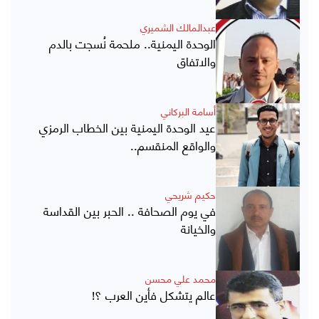
عبدالمالك الشميري
الوحدة اليمنية.. ملحمة نُسجت بالدم
والاتفاق
أسامة البركاني
عيد الوحدة اليمنية بين الخطاب الرمزي
والواقع المنقسم..
حكيم شريحي
في يوم الصحافة .. الحبر بين القداسة
والخيانة
محمد علي محسن
عالم يتشكل فأين العرب ؟!