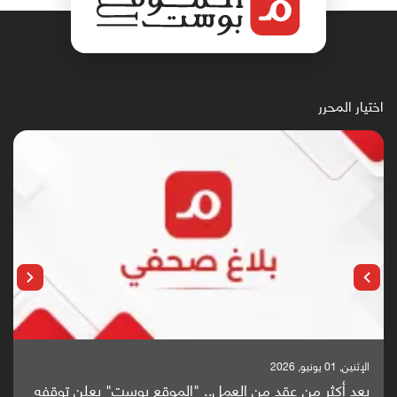
اختيار المحرر
الإثنين, 25 مايو, 2026
باحثون من اليمن يدخلون سباق أبحاث ألزهايمر بدراسة