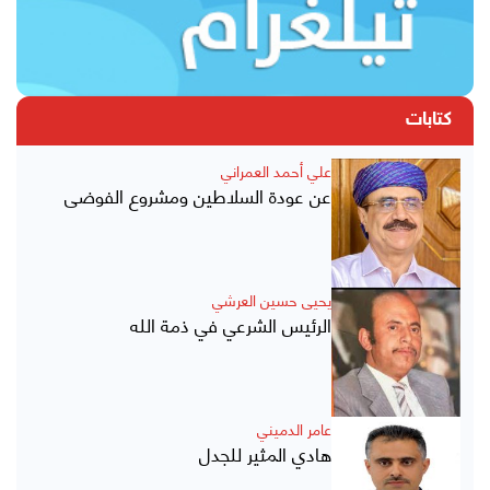
كتابات
علي أحمد العمراني
عن عودة السلاطين ومشروع الفوضى
يحيى حسين العرشي
الرئيس الشرعي في ذمة الله
عامر الدميني
هادي المثير للجدل