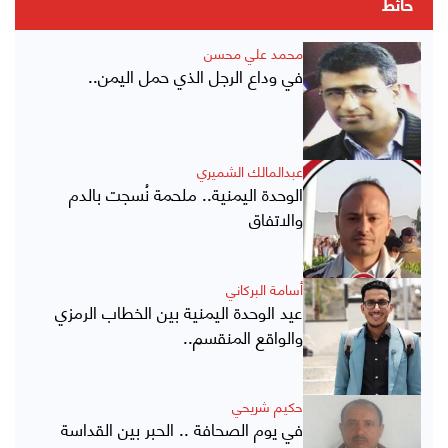
حائط
محمد علي محسن
في وداع الرجل الذي حمل اليمن..
عبدالمالك الشميري
الوحدة اليمنية.. ملحمة نُسجت بالدم
والاتفاق
أسامة البركاني
عيد الوحدة اليمنية بين الخطاب الرمزي
والواقع المنقسم..
حكيم شريحي
في يوم الصحافة .. الحبر بين القداسة