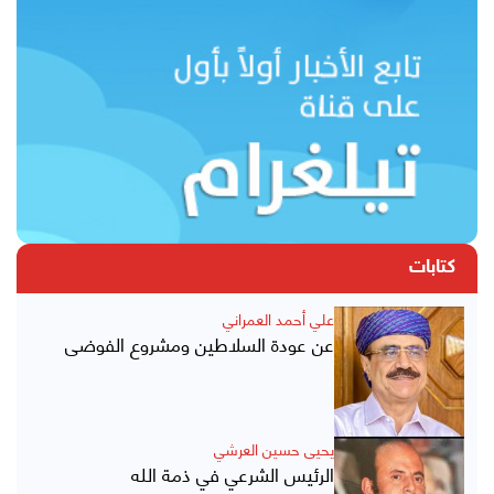
كتابات
علي أحمد العمراني
عن عودة السلاطين ومشروع الفوضى
يحيى حسين العرشي
الرئيس الشرعي في ذمة الله