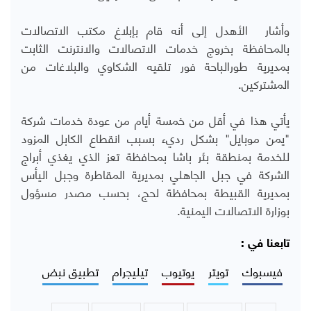
وأشار الأهدل إلى أنه قام بإبلاغ مكتب الاتصالات
بالمحافظة بخروج خدمات الاتصالات والانترنت الثابت
بمديرية طورالباحة فور تلقيه الشكاوي والبلاغات من
المشتركين.
يأتي هذا في أقل من خمسة أيام من عودة خدمات شركة
"يمن موبايل" بشكل رديء بسبب انقطاع الكابل المزود
للخدمة بمنطقة بئر باشا بمحافظة تعز الذي يغذي أبراج
الشركة في جبل الجاهلي بمديرية المقاطرة وجبل اليأس
بمديرية القبيطة بمحافظة لحج، بحسب مصدر مسؤول
بوزارة الاتصالات اليمنية.
تابعنا في :
فيسبوك
تويتر
يوتيوب
تيليجرام
تطبيق نبض