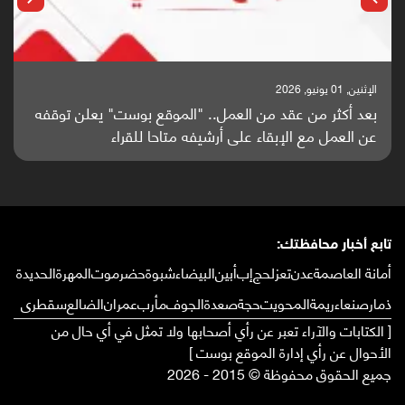
الإثنين, 25 مايو, 2026
باحثون من اليمن يدخلون سباق أبحاث ألزهايمر بدراسة
واعدة منشورة عالميا (ترجمة)
تابع أخبار محافظتك:
أمانة العاصمة
عدن
تعز
لحج
إب
أبين
البيضاء
شبوة
حضرموت
المهرة
الحديدة
ذمار
صنعاء
ريمة
المحويت
حجة
صعدة
الجوف
مأرب
عمران
الضالع
سقطرى
[ الكتابات والآراء تعبر عن رأي أصحابها ولا تمثل في أي حال من
الأحوال عن رأي إدارة الموقع بوست ]
جميع الحقوق محفوظة © 2015 - 2026