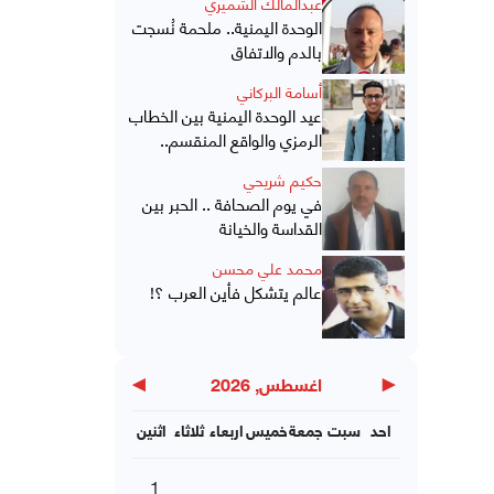
عبدالمالك الشميري
الوحدة اليمنية.. ملحمة نُسجت
بالدم والاتفاق
أسامة البركاني
عيد الوحدة اليمنية بين الخطاب
الرمزي والواقع المنقسم..
حكيم شريحي
في يوم الصحافة .. الحبر بين
القداسة والخيانة
محمد علي محسن
عالم يتشكل فأين العرب ؟!
▶
◀
اغسطس, 2026
احد
سبت
جمعة
خميس
اربعاء
ثلاثاء
اثنين
1