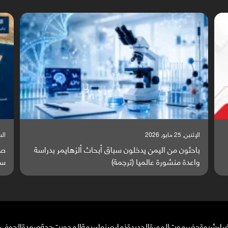
السبت, 23 مايو, 2026
السبت,
صراع دولي يتصاعد قرب اليمن والبحر الأحمر يتحول إلى
تق
ساحة مواجهة عالمية (ترجمة)
وا
ضاء
شبوة
حضرموت
المهرة
الحديدة
ذمار
صنعاء
ريمة
المحويت
حجة
صعدة
الجوف
م