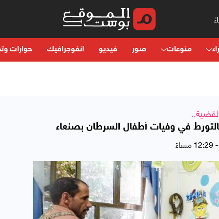
اء
منوعات
صور
فيديو
انفوجرافيك
حوارات وتح
لقضية..
ة بالتورط في وفيات أطفال السرطان بصنعاء