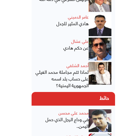
عامر الدميني
هادي المثير للجدل
علي عشال
عن حكم هادي
أحمد الشلفي
لماذا تتم مجاملة محمد الغيثي
على حساب بلد اسمه
الجمهورية اليمنية؟
حائط
محمد علي محسن
في وداع الرجل الذي حمل
اليمن..