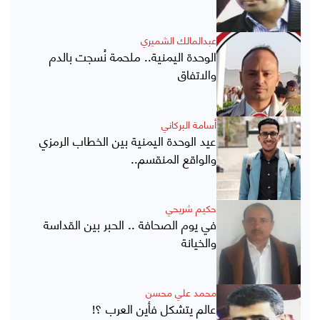
عبدالمالك الشميري
الوحدة اليمنية.. ملحمة نُسجت بالدم
والاتفاق
أسامة البركاني
عيد الوحدة اليمنية بين الخطاب الرمزي
والواقع المنقسم..
حكيم شريحي
في يوم الصحافة .. الحبر بين القداسة
والخيانة
محمد علي محسن
عالم يتشكل فأين العرب ؟!