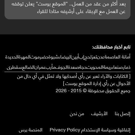
باحثون من اليمن يدخلون سباق أبحاث ألزهايمر بدراسة
واعدة منشورة عالميا (ترجمة)
تابع أخبار محافظتك:
أمانة العاصمة
عدن
تعز
لحج
إب
أبين
البيضاء
شبوة
حضرموت
المهرة
الحديدة
ذمار
صنعاء
ريمة
المحويت
حجة
صعدة
الجوف
مأرب
عمران
الضالع
سقطرى
[ الكتابات والآراء تعبر عن رأي أصحابها ولا تمثل في أي حال من
الأحوال عن رأي إدارة الموقع بوست ]
جميع الحقوق محفوظة © 2015 - 2026
إتصل بنا
الأرشيف
من نحن
إتفاقية وسياسة الإستخدام Privacy Policy
المنصة برس