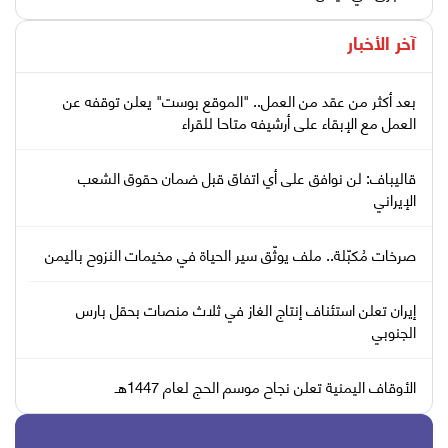
آخر الأخبار
بعد أكثر من عقد من العمل.. "الموقع بوست" يعلن توقفه عن
العمل مع الإبقاء على أرشيفه متاحا للقراء
قاليباف: لن نوافق على أي اتفاق قبل ضمان حقوق الشعب
الإيراني
صرخات مُكبّلة.. ملف يوثّق سير الحياة في مخيمات النزوح باليمن
إيران تعلن استئناف إنتاج الغاز في ثلاث منصات بحقل بارس
الجنوبي
الأوقاف اليمنية تعلن نجاح موسم الحج لعام 1447هـ