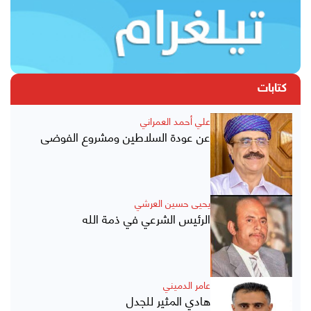
كتابات
علي أحمد العمراني
عن عودة السلاطين ومشروع الفوضى
يحيى حسين العرشي
الرئيس الشرعي في ذمة الله
عامر الدميني
هادي المثير للجدل